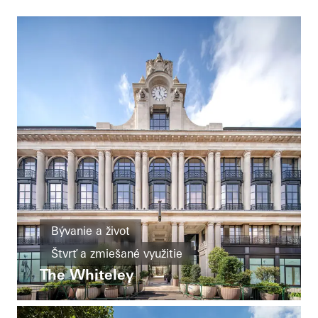
Bývanie a život
Štvrť a zmiešané využitie
The Whiteley
Rekonštrukcia
Energetická efektívnosť
Okná