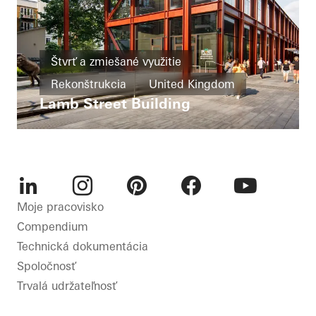
Štvrť a zmiešané využitie
Rekonštrukcia
United Kingdom
Lamb Street Building
LinkedIn
Instagram
Pinterest
Facebook
Youtube
Moje pracovisko
Compendium
Technická dokumentácia
Spoločnosť
Trvalá udržateľnosť