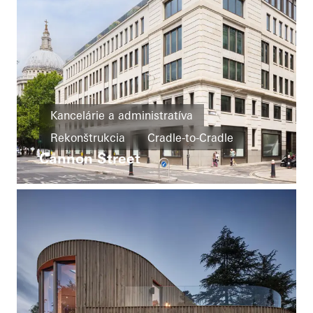
Kancelárie a administratíva
Rekonštrukcia
Cradle-to-Cradle
Cannon Street
BREEAM
Dvere
Fasády
United Kingdom