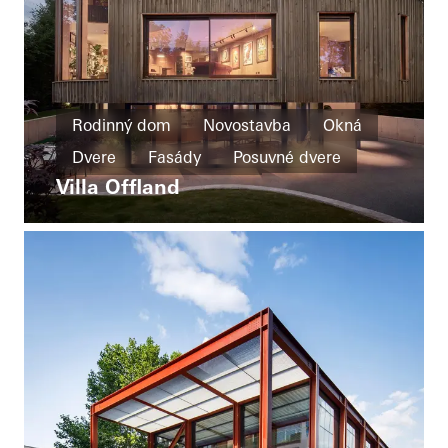
Rodinný dom
Novostavba
Okná
Dvere
Fasády
Posuvné dvere
Villa Offland
United Kingdom