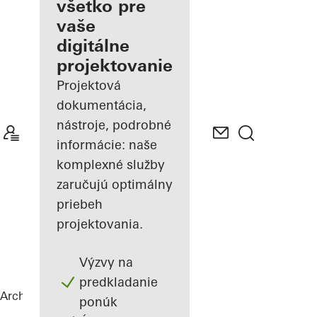
architekta
všetko pre
vaše
Spoznajte
digitálne
"Moje
Pracovisko"
projektovanie
Projektová
dokumentácia,
nástroje, podrobné
informácie: naše
komplexné služby
zaručujú optimálny
priebeh
projektovania.
Výzvy na
predkladanie
Architekti
Referencie
Highlights
ponúk