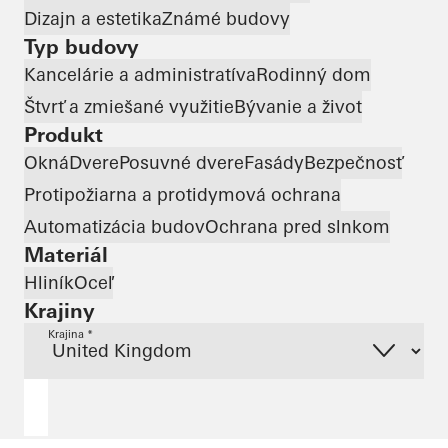
Dizajn a estetika
Známé budovy
Typ budovy
Kancelárie a administratíva
Rodinný dom
Štvrť a zmiešané využitie
Bývanie a život
Produkt
Okná
Dvere
Posuvné dvere
Fasády
Bezpečnosť
Protipožiarna a protidymová ochrana
Automatizácia budov
Ochrana pred slnkom
Materiál
Hliník
Oceľ
Krajiny
Krajina *