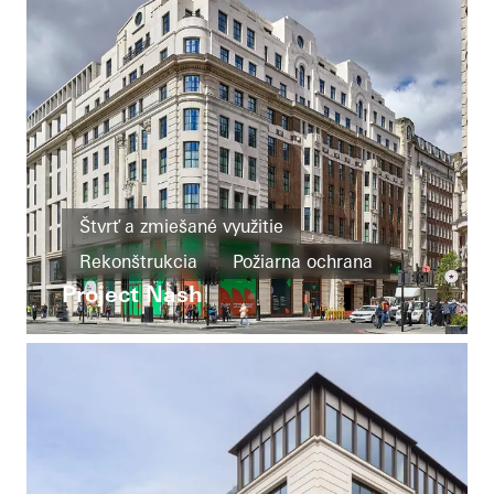
Štvrť a zmiešané využitie
Rekonštrukcia
Požiarna ochrana
Project Nash
Okná
Dvere
Protipožiarna a protidymová ochrana
Bezpečnosť
United Kingdom