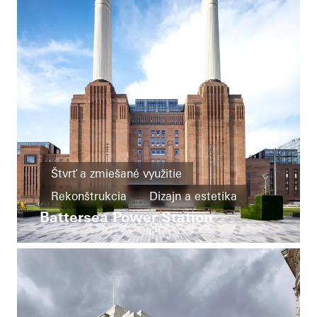
Štvrť a zmiešané využitie
Rekonštrukcia
Dizajn a estetika
Battersea Power Station
Známé budovy
Okná
Fasády
Posuvné dvere
United Kingdom