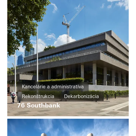
Fasády
United Kingdom
Kancelárie a administratíva
Rekonštrukcia
Dekarbonizácia
76 Southbank
Požiarna ochrana
Okná
Dvere
Fasády
Ochrana pred slnkom
Automatizácia budov
United Kingdom