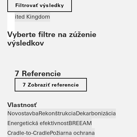
Filtrovať výsledky
United Kingdom
Vyberte filtre na zúženie
výsledkov
7 Referencie
7 Zobraziť referencie
Vlastnosť
Novostavba
Rekonštrukcia
Dekarbonizácia
Energetická efektívnosť
BREEAM
Cradle-to-Cradle
Požiarna ochrana