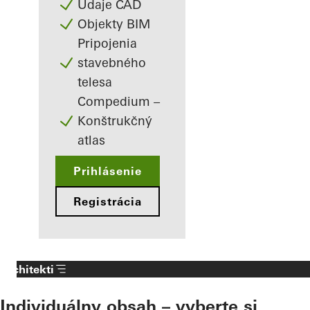
Údaje CAD
Objekty BIM
Pripojenia
stavebného
telesa
Compedium –
Konštrukčný
atlas
Prihlásenie
Registrácia
Architekti
Individuálny obsah – vyberte si