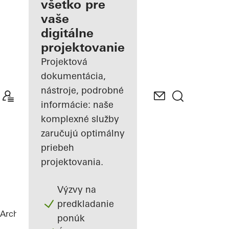
architekta
všetko pre
vaše
Spoznajte
digitálne
"Moje
Pracovisko"
projektovanie
Projektová
dokumentácia,
nástroje, podrobné
informácie: naše
komplexné služby
zaručujú optimálny
priebeh
projektovania.
Výzvy na
predkladanie
Architekti
Referencie
Highlights
ponúk