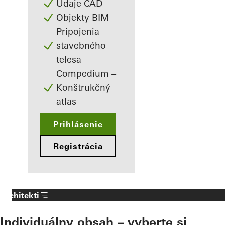
Údaje CAD
Objekty BIM
Pripojenia
stavebného
telesa
Compedium –
Konštrukčný
atlas
Prihlásenie
Registrácia
Architekti
Individuálny obsah – vyberte si