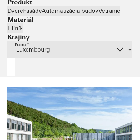
Produkt
Dvere
Fasády
Automatizácia budov
Vetranie
Materiál
Hliník
Krajiny
Krajina *