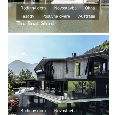
Rodinný
dom
Rodinný dom
Novostavba
Okná
Novostavba
Fasády
Posuvné dvere
Australia
La
Secreta
The Boat Shad
Posuvné
dvere
Uruguay
Rodinný
dom
Rodinný dom
Novostavba