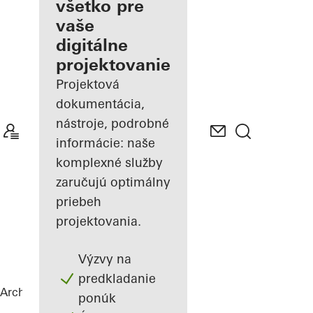
architekta
všetko pre
vaše
Spoznajte
digitálne
"Moje
Pracovisko"
projektovanie
Projektová
dokumentácia,
nástroje, podrobné
informácie: naše
komplexné služby
zaručujú optimálny
priebeh
projektovania.
Výzvy na
predkladanie
Architekti
Referencie
Highlights
ponúk