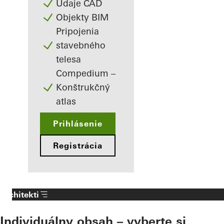
Údaje CAD
Objekty BIM
Pripojenia
stavebného
telesa
Compedium –
Konštrukčný
atlas
Prihlásenie
Registrácia
Architekti
Individuálny obsah – vyberte si