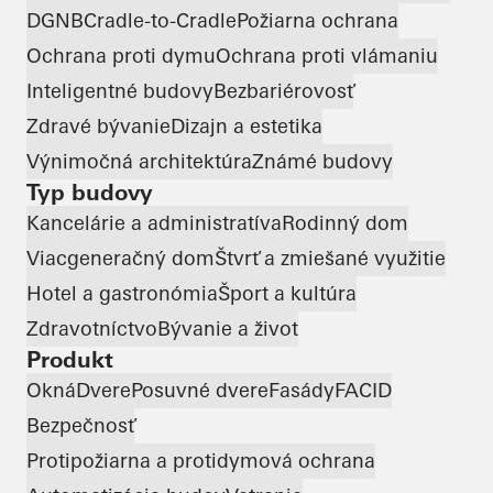
DGNB
Cradle-to-Cradle
Požiarna ochrana
Ochrana proti dymu
Ochrana proti vlámaniu
Inteligentné budovy
Bezbariérovosť
Zdravé bývanie
Dizajn a estetika
Výnimočná architektúra
Známé budovy
Typ budovy
Kancelárie a administratíva
Rodinný dom
Viacgeneračný dom
Štvrť a zmiešané využitie
Hotel a gastronómia
Šport a kultúra
Zdravotníctvo
Bývanie a život
Produkt
Okná
Dvere
Posuvné dvere
Fasády
FACID
Bezpečnosť
Protipožiarna a protidymová ochrana