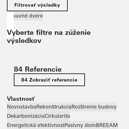
Filtrovať výsledky
Posuvné dvere
Vyberte filtre na zúženie
výsledkov
84 Referencie
84 Zobraziť referencie
Vlastnosť
Novostavba
Rekonštrukcia
Rozšírenie budovy
Dekarbonizácia
Cirkularita
Energetická efektívnosť
Pasívny dom
BREEAM