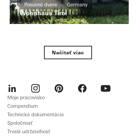
Okná
Posuvné dvere
Germany
F+C
House
Wohnhaus Tirol
Posuvné
dvere
Rodinný
Italy
dom
Dvere
Private
Home
Fasády
Načítať viac
Bonn
Posuvné
dvere
Germany
LinkedIn
Instagram
Pinterest
Facebook
Youtube
Moje pracovisko
Compendium
Technická dokumentácia
Spoločnosť
Trvalá udržateľnosť