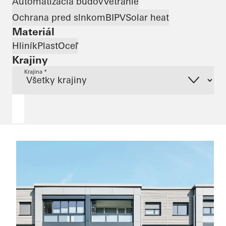
Automatizácia budov
Vetranie
Ochrana pred slnkom
BIPV
Solar heat
Materiál
Hliník
Plast
Oceľ
Krajiny
Krajina *