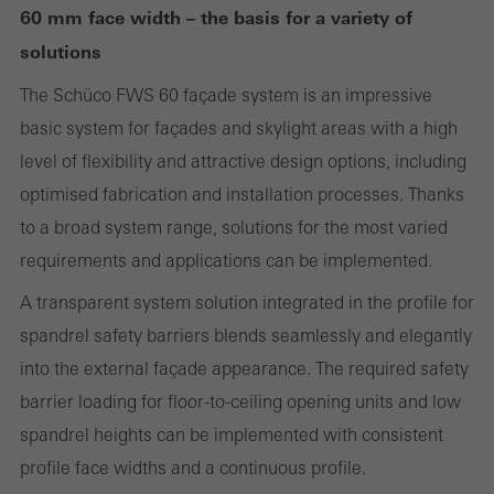
60 mm face width – the basis for a variety of
Без этих файлов cookie некоторые разделы веб-сайта или
запрашиваемые услуги не могут быть предоставлены.
solutions
The Schüco FWS 60 façade system is an impressive
basic system for façades and skylight areas with a high
Статистические / аналитические файлы cookie
level of flexibility and attractive design options, including
Эти файлы cookie используются для статистики и анализа
optimised fabrication and installation processes. Thanks
использования сайта и оптимизации услуг, например, путем
to a broad system range, solutions for the most varied
оценки проведенных кампаний. Эти файлы cookie
requirements and applications can be implemented.
используются для повышения удобства использования веб-
A transparent system solution integrated in the profile for
сайта и, следовательно, для удобства пользователя. Они
spandrel safety barriers blends seamlessly and elegantly
собирают информацию об использовании веб-сайта,
into the external façade appearance. The required safety
количестве посещений, средней продолжительности
barrier loading for floor-to-ceiling opening units and low
пребывания на сайте и просмотренных страницах.
spandrel heights can be implemented with consistent
profile face widths and a continuous profile.