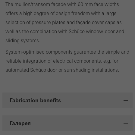
The mullion/transom façade with 60 mm face widths
Маркетинговые / сторонние файлы cookie
offers a high degree of design freedom with a large
Маркетинговые файлы cookie используются сторонними
selection of pressure plates and façade cover caps as
поставщиками услуг для отображения
well as the combination with Schüco window, door and
персонализированной и востребованной рекламы для
sliding systems.
отдельных пользователей. Для этого они отслеживают
посетителей на разных сайтах. Это касается и сторонних
System-optimised components guarantee the simple and
сервисов, которые предоставляют свои услуги
reliable integration of electrical components, e.g. for
самостоятельно.
automated Schüco door or sun shading installations.
Сохранить
Fabrication benefits
Галерея