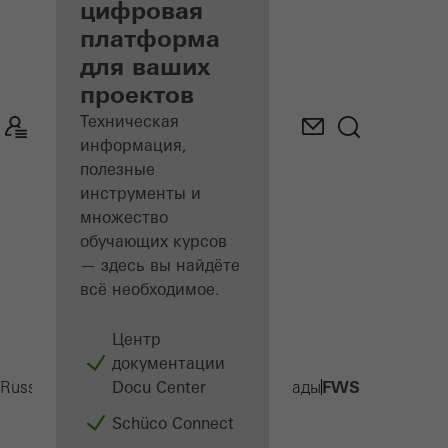
пользователей
цифровая
платформа
Откройте для
для ваших
себя раздел
«Мой рабочий
проектов
стол»
Техническая
информация,
полезные
инструменты и
множество
обучающих курсов
— здесь вы найдёте
всё необходимое.
Центр
документации
Docu Center
FWS 60
Russia
Производителям
Продукция
Фасады
Schüco Connect