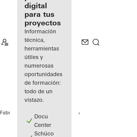
digital
Descubre
para tus
mi área
de
proyectos
trabajo
Información
técnica,
herramientas
útiles y
numerosas
oportunidades
de formación:
todo de un
vistazo.
Fabricantes
Referencias
Highlights
Docu
Center
Schüco