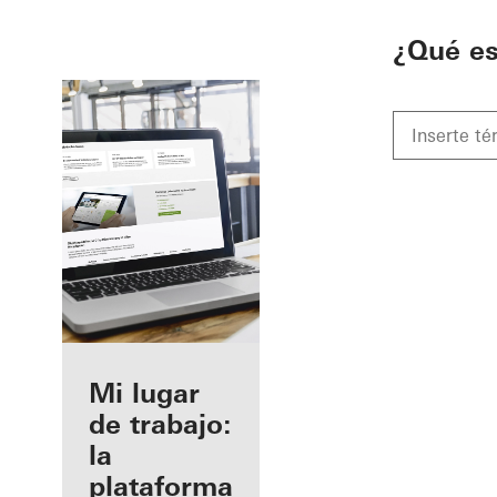
To the main content
¿Qué e
Beneficios
Mi lugar
como
de trabajo:
fabricante
la
registrado
plataforma