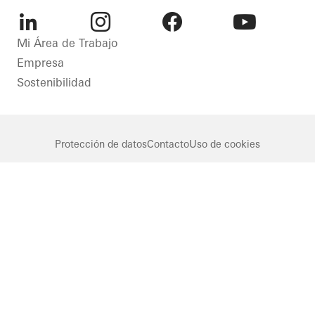
Poland
correderas
Poland
LinkedIn
Instagram
Facebook
Youtube
Mi Área de Trabajo
Empresa
Sostenibilidad
Protección de datos
Contacto
Uso de cookies