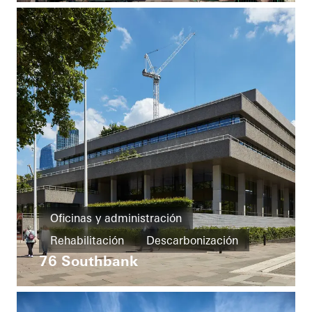
United Kingdom
Oficinas y administración
Rehabilitación
Descarbonización
76 Southbank
Protección contra incendios
Ventanas
Puertas
Fachadas
Protección solar
Automatización