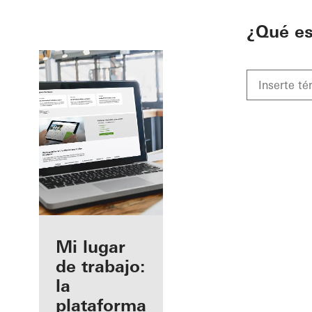
To the main content
¿Qué e
Beneficios
Mi lugar
como
de trabajo:
fabricante
la
registrado
plataforma