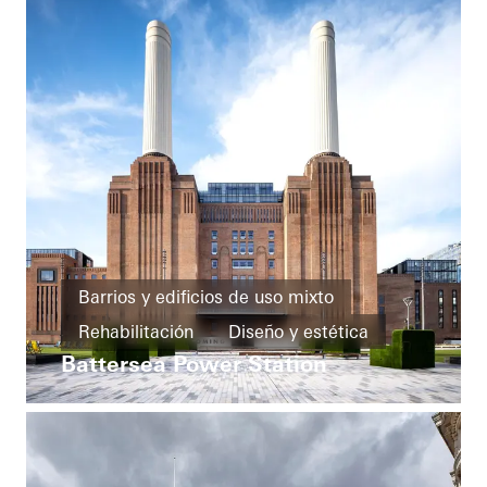
United Kingdom
Barrios y edificios de uso mixto
Rehabilitación
Diseño y estética
Battersea Power Station
Edificios famosos
Ventanas
Fachadas
Puertas correderas
United Kingdom