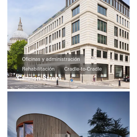
Oficinas y administración
Rehabilitación
Cradle-to-Cradle
Cannon Street
BREEAM
Puertas
Fachadas
United Kingdom