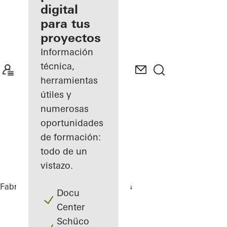
digital
Descubre
para tus
mi área
de
proyectos
trabajo
Información
técnica,
herramientas
útiles y
numerosas
oportunidades
de formación:
todo de un
vistazo.
Fabricantes
Referencias
Highlights
Docu
Center
Schüco