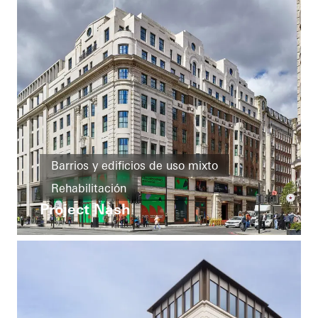
Barrios y edificios de uso mixto
Rehabilitación
Project Nash
Protección contra incendios
Ventanas
Puertas
Protección contra incendios y humo
Seguridad
United Kingdom