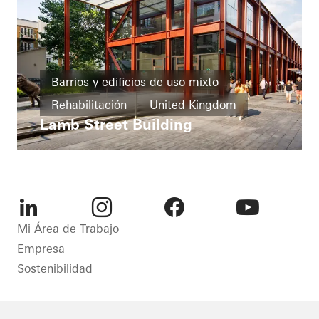
Barrios y edificios de uso mixto
Rehabilitación
United Kingdom
Lamb Street Building
LinkedIn
Instagram
Facebook
Youtube
Mi Área de Trabajo
Empresa
Sostenibilidad