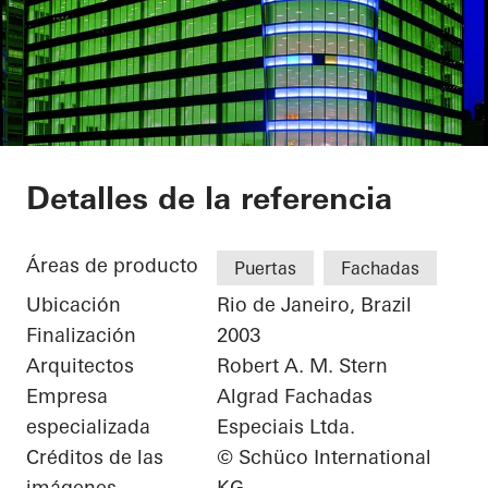
Torre Almirante
Detalles de la referencia
Áreas de producto
Puertas
Fachadas
Ubicación
Rio de Janeiro, Brazil
Finalización
2003
Arquitectos
Robert A. M. Stern
Empresa
Algrad Fachadas
especializada
Especiais Ltda.
Créditos de las
© Schüco International
imágenes
KG