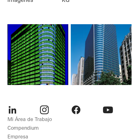
LinkedIn
Instagram
Facebook
Youtube
Mi Área de Trabajo
Compendium
Empresa