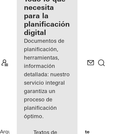
registrado
necesita
para la
Descubre
planificación
mi área
de
digital
trabajo
Documentos de
planificación,
herramientas,
información
detallada: nuestro
servicio integral
garantiza un
proceso de
planificación
óptimo.
Arquitectos
Referencias
Torre Almirante
Textos de