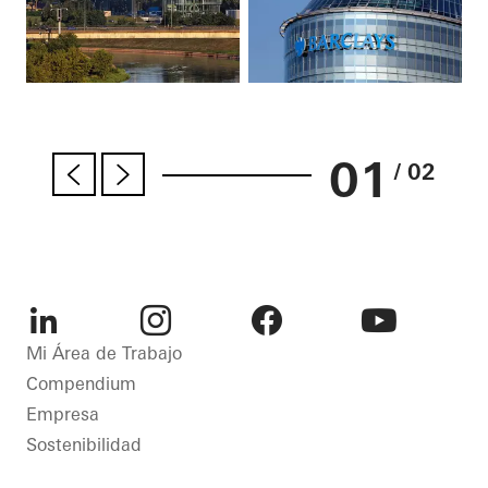
01
/ 02
LinkedIn
Instagram
Facebook
Youtube
Mi Área de Trabajo
Compendium
Empresa
Sostenibilidad