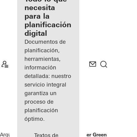
registrado
necesita
para la
Descubre
planificación
mi área
de
digital
trabajo
Documentos de
planificación,
herramientas,
información
detallada: nuestro
servicio integral
garantiza un
proceso de
planificación
óptimo.
Arquitectos
Referencias
Businesscenter Green Hall
Textos de