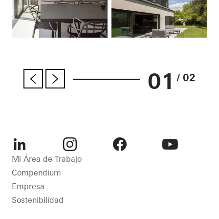
01
/ 02
LinkedIn
Instagram
Facebook
Youtube
Mi Área de Trabajo
Compendium
Empresa
Sostenibilidad