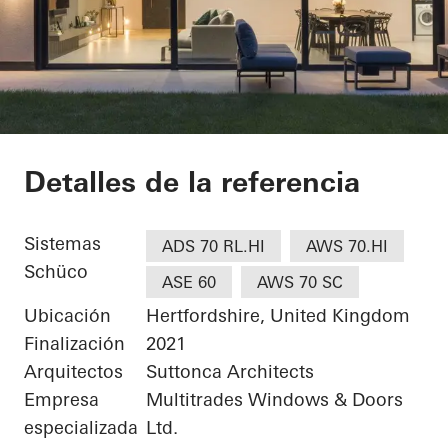
Birch Green
Detalles de la referencia
Sistemas
ADS 70 RL.HI
AWS 70.HI
Schüco
ASE 60
AWS 70 SC
Ubicación
Hertfordshire, United Kingdom
Finalización
2021
Arquitectos
Suttonca Architects
Empresa
Multitrades Windows & Doors
especializada
Ltd.