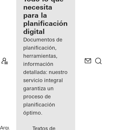
registrado
necesita
para la
Descubre
planificación
mi área
de
digital
trabajo
Documentos de
planificación,
herramientas,
información
detallada: nuestro
servicio integral
garantiza un
proceso de
planificación
óptimo.
Arquitectos
Referencias
Birch Green
Textos de