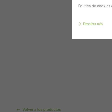
Política de cookies
Descubra más
Cookie
Se ne
funci
págin
Cookie
Estas 
optim
ejempl
tanto
Volver a los productos