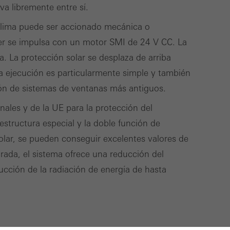
a libremente entre sí.
 clima puede ser accionado mecánica o
ster se impulsa con un motor SMI de 24 V CC. La
. La protección solar se desplaza de arriba
ta ejecución es particularmente simple y también
ón de sistemas de ventanas más antiguos.
nales y de la UE para la protección del
estructura especial y la doble función de
olar, se pueden conseguir excelentes valores de
ada, el sistema ofrece una reducción del
cción de la radiación de energía de hasta