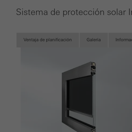
númer
Sistema de protección solar
se lla
Cooki
Las c
Ventaja de planificación
Galería
Informa
perso
en lo
prove