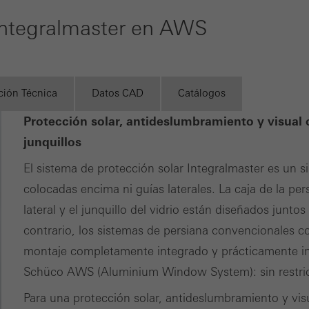
arquitecto
o de visitas, el tiempo promedio que se pasa en el sitio web y las
 Integralmaster en AWS
registrado
ma.
Descubre
es de marketing / de terceros
mi área
de
ookies de marketing son utilizadas por proveedores externos para
trabajo
ción Técnica
Datos CAD
Catálogos
nalizados y atractivos para usuarios individuales. Lo hacen "sigui
Protección solar, antideslumbramiento y visual
s sitios web. Esto también implica la incorporación de servicios de
junquillos
edores que prestan sus servicios de forma independiente.
El sistema de protección solar Integralmaster es un si
colocadas encima ni guías laterales. La caja de la pers
Cance
lateral y el junquillo del vidrio están diseñados junt
contrario, los sistemas de persiana convencionales 
montaje completamente integrado y prácticamente inv
Schüco AWS (Aluminium Window System): sin restricció
Para una protección solar, antideslumbramiento y visu