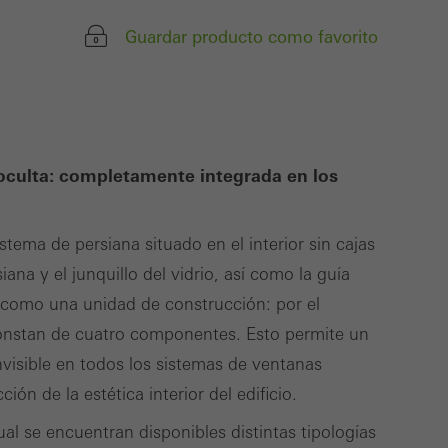
 páginas a las que
Guardar producto como favorito
 mostrar anuncios
endo" a los usuarios
 oculta: completamente integrada en los
 terceros
stema de persiana situado en el interior sin cajas
iana y el junquillo del vidrio, así como la guía
Guardar
lar
os como una unidad de construcción: por el
constan de cuatro componentes. Esto permite un
isible en todos los sistemas de ventanas
n de la estética interior del edificio.
al se encuentran disponibles distintas tipologías