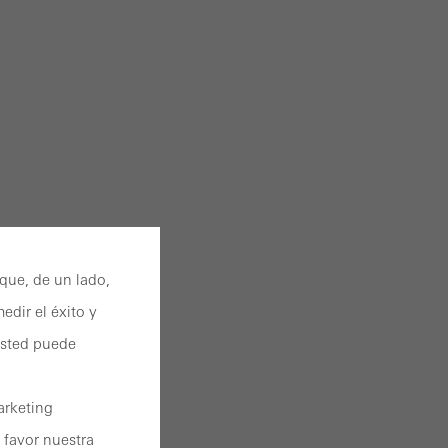
 que, de un lado,
edir el éxito y
 Usted puede
arketing
 favor nuestra