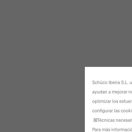
Schüco Iberia S.L. u
ayudan a mejorar nu
optimizar los esfue
configurar las cook
☒Técnicas necesari
Para más informació