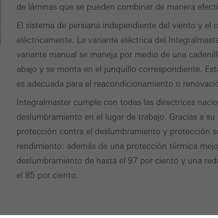
de láminas que se pueden combinar de manera efectiv
El sistema de persiana independiente del viento y el
eléctricamente. La variante eléctrica del Integralma
variante manual se maneja por medio de una cadenilla
abajo y se monta en el junquillo correspondiente. Es
es adecuada para el reacondicionamiento o renovaci
Integralmaster cumple con todas las directrices nacio
deslumbramiento en el lugar de trabajo. Gracias a su 
protección contra el deslumbramiento y protección s
rendimiento: además de una protección térmica mejor
deslumbramiento de hasta el 97 por ciento y una redu
el 85 por ciento.