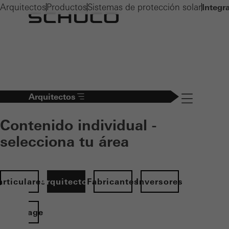
Arquitectos
Productos
Sistemas de protección solar
Integr
Arquitectos
Navigation öff
Contenido individual -
selecciona tu área
articulares
Arquitectos
Fabricantes
Inversores
Homepage