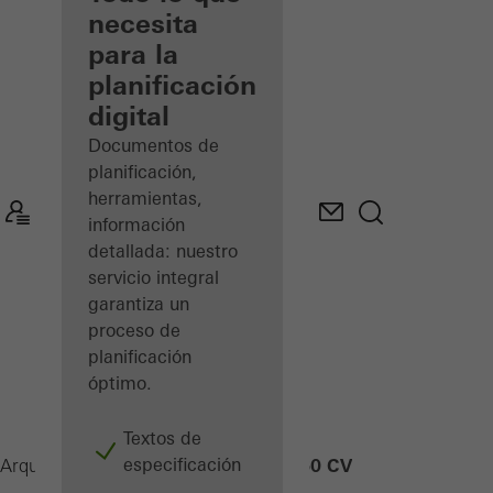
registrado
necesita
para la
Descubre
planificación
mi área
de
digital
trabajo
Documentos de
planificación,
herramientas,
información
detallada: nuestro
servicio integral
garantiza un
proceso de
planificación
óptimo.
Textos de
especificación
FWS 60 CV
Arquitectos
Productos
Fachadas