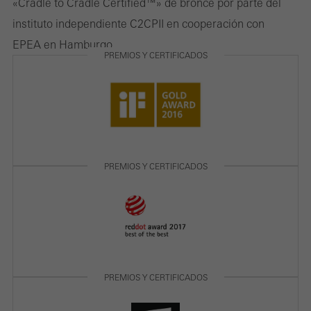
«Cradle to Cradle Certified™» de bronce por parte del
para mostrar anuncios personalizados y atractivos para usuarios
instituto independiente C2CPII en cooperación con
individuales. Lo hacen "siguiendo" a los usuarios en los sitios
EPEA en Hamburgo.
PREMIOS Y CERTIFICADOS
web. Esto también implica la incorporación de servicios de
terceros proveedores que prestan sus servicios de forma
independiente.
Guardar
PREMIOS Y CERTIFICADOS
PREMIOS Y CERTIFICADOS