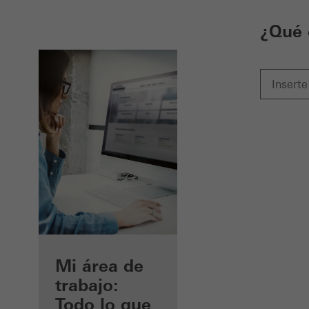
¿Qué 
Beneficios
Mi área de
como
trabajo:
arquitecto
Todo lo que