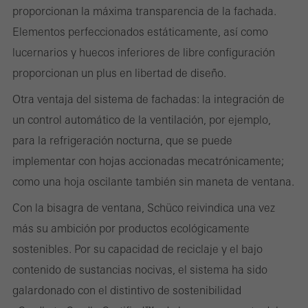
proporcionan la máxima transparencia de la fachada.
Elementos perfeccionados estáticamente, así como
lucernarios y huecos inferiores de libre configuración
Cookies estadísticas / de análisis
proporcionan un plus en libertad de diseño.
Estas cookies se utilizan con fines estadísticos con el fin de
Otra ventaja del sistema de fachadas: la integración de
analizar el uso del sitio web y optimizar nuestra oferta mediante
un control automático de la ventilación, por ejemplo,
la evaluación de campañas que hemos realizado, por ejemplo.
para la refrigeración nocturna, que se puede
Estas cookies se utilizan para mejorar la facilidad de uso del sitio
implementar con hojas accionadas mecatrónicamente;
web y, por tanto, la experiencia del usuario. Recopilan
como una hoja oscilante también sin maneta de ventana.
información sobre cómo se usa el sitio web, el número de visitas,
el tiempo promedio que se pasa en el sitio web y las páginas a
Con la bisagra de ventana, Schüco reivindica una vez
las que se llama.
más su ambición por productos ecológicamente
sostenibles. Por su capacidad de reciclaje y el bajo
contenido de sustancias nocivas, el sistema ha sido
galardonado con el distintivo de sostenibilidad
Cookies de marketing / de terceros
Las cookies de marketing son utilizadas por proveedores externos