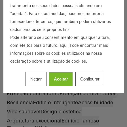
tratamento dos seus dados pessoais clicando em
"aceitar". Para estas medidas, podemos recorrer a
1 Referências
fornecedores terceiros, que também podem utilizar os
dados para os seus próprios fins.
1 Mostrar referências
Pode alterar o seu consentimento em qualquer altura,
com efeitos para o futuro, aqui. Pode encontrar mais
Destaque
informações sobre os cookies utilizados na nossa
Construção nova
Reabilitação
declaração sobre a utilização de cookies.
Ampliação de edifícios
Descarbonização
Eficiência energética
Casa passiva
LEED
DGNB
Negar
Aceitar
Configurar
Cradle-to-Cradle
Proteção contra incêndios
Proteção contra fumo
Proteção contra roubos
Resiliência
Edifício inteligente
Acessibilidade
Vida saudável
Design e estética
Arquitetura excecional
Edifício famoso