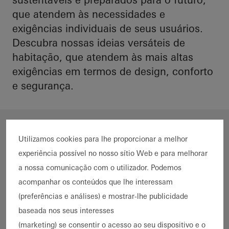
que atendem às necessidades e
exigências individuais de seus usuários.
Descubra nossas ideias versáteis de
habitação, que atendem às mais altas
exigências em termos de design, conforto
e segurança.
Filtros selecionados
Utilizamos cookies para lhe proporcionar a melhor
Filtrar resultados
experiência possível no nosso sítio Web e para melhorar
a nossa comunicação com o utilizador. Podemos
Edifício famoso
acompanhar os conteúdos que lhe interessam
(preferências e análises) e mostrar-lhe publicidade
Filtre agora e encontre
baseada nos seus interesses
referências relevantes
(marketing) se consentir o acesso ao seu dispositivo e o