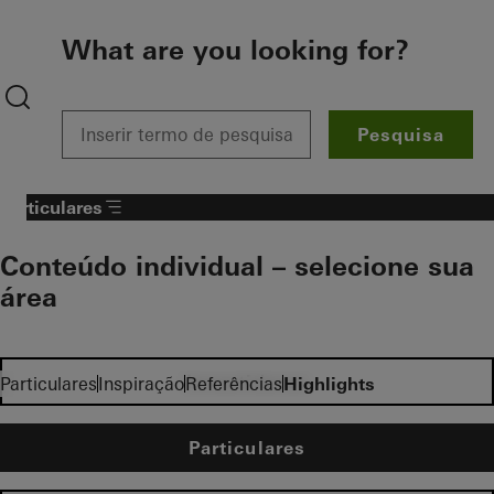
To the main content
What are you looking for?
Pesquisa
Particulares
Conteúdo individual – selecione sua
área​
Investidores
Particulares
Inspiração
Referências
Highlights
Particulares