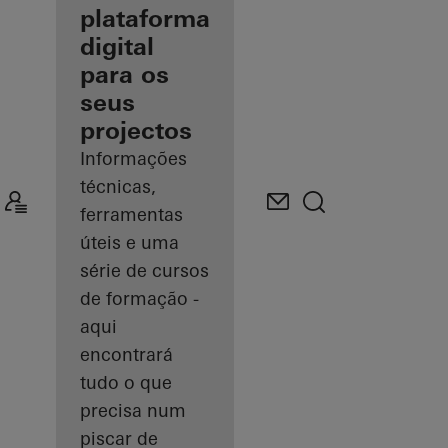
plataforma
Descobrir
digital
o meu
espaço
para os
de
trabalho
seus
projectos
Informações
técnicas,
ferramentas
úteis e uma
série de cursos
de formação -
aqui
encontrará
tudo o que
precisa num
piscar de