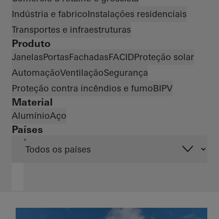
Indústria e fabrico
Instalações residenciais
Transportes e infraestruturas
Produto
Janelas
Portas
Fachadas
FACID
Proteção solar
Automação
Ventilação
Segurança
Proteção contra incêndios e fumo
BIPV
Material
Alumínio
Aço
Países
*