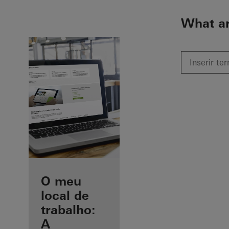
To the main content
What ar
Vantagens para
O meu
si enquanto
local de
fabricante
trabalho:
registado
A