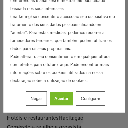
(preferências e análises) e mostrar-lhe publicidade
Destaque
baseada nos seus interesses
Descarbonização
Cradle-to-Cradle
(marketing) se consentir o acesso ao seu dispositivo e o
Acessibilidade
Construção nova
Reabilitação
tratamento dos seus dados pessoais clicando em
Ampliação de edifícios
Eficiência energética
"aceitar". Para estas medidas, podemos recorrer a
Proteção contra incêndios
Edifício inteligente
fornecedores terceiros, que também podem utilizar os
Proteção contra fumo
Economia circular
dados para os seus próprios fins.
BREEAM
Arquitetura excecional
Pode alterar o seu consentimento em qualquer altura,
Tipo de edifício
com efeitos para o futuro, aqui. Pode encontrar mais
Saúde
Segurança e ordem
informações sobre os cookies utilizados na nossa
declaração sobre a utilização de cookies.
Escritórios e administração
Habitação particular
Edifícios de apartamentos
Negar
Aceitar
Configurar
Bairros e edifícios de uso misto
Educação e investigação
Desporto e cultura
Hotéis e restaurantes
Habitação
Comércio a retalho e grossista