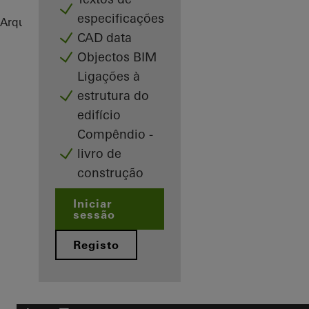
especificações
Arquitetos
Referências
Highlights
CAD data
Objectos BIM
Ligações à
estrutura do
edifício
Compêndio -
livro de
construção
Iniciar
sessão
Registo