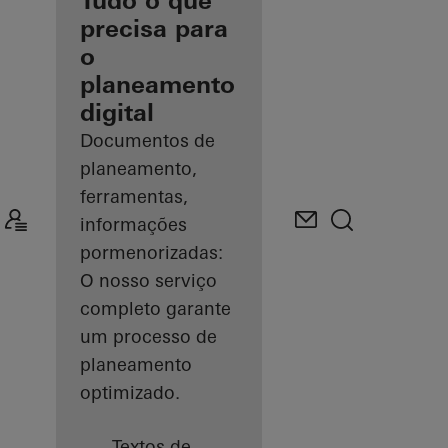
como arquiteto
Tudo o que
registado
precisa para
o
Descobrir
planeamento
o meu
espaço
digital
de
trabalho
Documentos de
planeamento,
ferramentas,
informações
pormenorizadas:
O nosso serviço
completo garante
um processo de
planeamento
optimizado.
Textos de