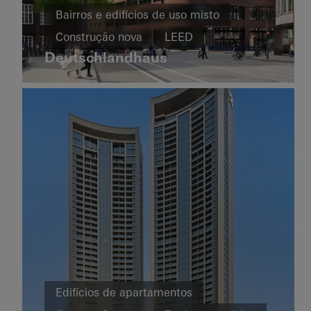
Transportes e
Bairros e edifícios de uso misto
infraestruturas
Construção nova
LEED
Construção
Ureddplassen
Deutschlandhaus
Design e estética
nova
Arquitetura excecional
Janelas
Edifício
Fachadas
Germany
famoso
Fachadas
Norway
Escritórios e
Edifícios de apartamentos
administração