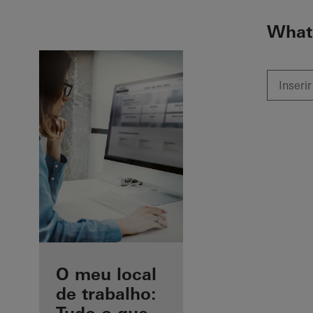
To the main content
What 
As suas
O meu local
vantagens
de trabalho: