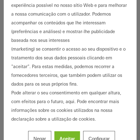
experiência possível no nosso sítio Web e para melhorar
Destaque
a nossa comunicação com o utilizador. Podemos
Construção nova
Reabilitação
acompanhar os conteúdos que lhe interessam
(preferências e análises) e mostrar-lhe publicidade
Ampliação de edifícios
Descarbonização
baseada nos seus interesses
Economia circular
Eficiência energética
(marketing) se consentir o acesso ao seu dispositivo e o
Casa passiva
BREEAM
LEED
DGNB
tratamento dos seus dados pessoais clicando em
Cradle-to-Cradle
Proteção contra incêndios
"aceitar". Para estas medidas, podemos recorrer a
Proteção contra fumo
Alta segurança
fornecedores terceiros, que também podem utilizar os
Proteção contra roubos
Resiliência
dados para os seus próprios fins.
Edifício inteligente
Acessibilidade
Pode alterar o seu consentimento em qualquer altura,
com efeitos para o futuro, aqui. Pode encontrar mais
Vida saudável
Design e estética
informações sobre os cookies utilizados na nossa
Arquitetura excecional
Edifício famoso
declaração sobre a utilização de cookies.
Tipo de edifício
Escritórios e administração
Negar
Aceitar
Configurar