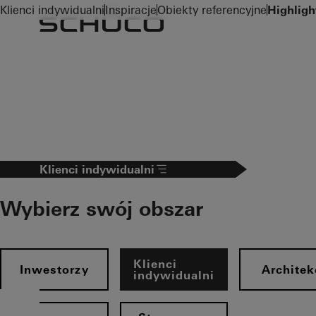
To the main content
Klienci indywidualni
Inspiracje
Obiekty referencyjne
Highligh
Klienci indywidualni
Wybierz swój obszar
Klienci
Inwestorzy
Architek
indywidualni