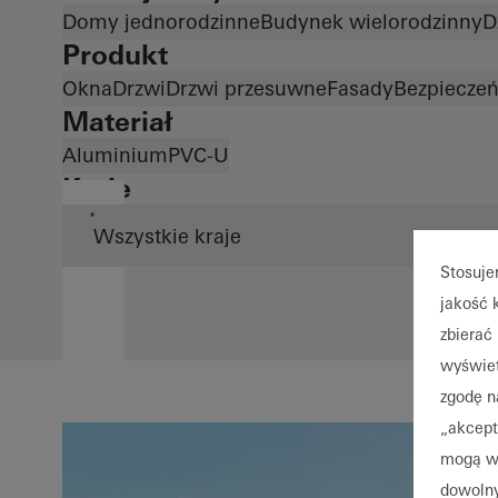
Domy jednorodzinne
Budynek wielorodzinny
D
Produkt
Okna
Drzwi
Drzwi przesuwne
Fasady
Bezpiecze
Materiał
Aluminium
PVC-U
Kraje
*
Stosuje
jakość 
zbierać 
wyświet
zgodę n
„akcept
mogą wy
dowolny