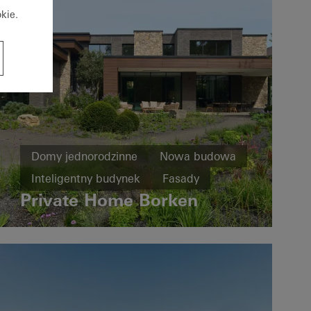
kie.
Domy jednorodzinne
Nowa budowa
Inteligentny budynek
Fasady
Private Home Borken
Drzwi przesuwne
Automatyka budynku
Germany