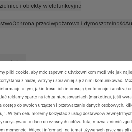
zielnice i obiekty wielofunkcyjne
ństwo
Ochrona przeciwpożarowa i dymoszczelność
Au
my pliki cookie, aby móc zapewnić użytkownikom możliwie jak najl
korzystania z naszej witryny i sprawniej się z nimi komunikować. M
informacje o tym, jakie treści ich interesują (preferencje i analiza) o
lać reklamy oparte na ich zainteresowaniach (marketing), jeśli wyra
a dostęp do swoich urządzeń i przetwarzanie danych osobowych, kli
uj”. W tym celu możemy korzystać z usług dostawców zewnętrznych,
korzystywać te dane do własnych celów. Tutaj można zmienić zgo
m momencie. Więcej informacji na temat używanych przez nas pli