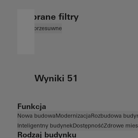
Wybrane filtry
Drzwi przesuwne
Wyniki 51
Funkcja
Nowa budowa
Modernizacja
Rozbudowa budy
Inteligentny budynek
Dostępność
Zdrowe mies
Rodzaj budynku