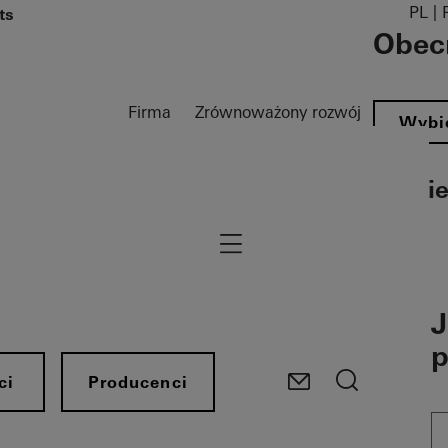
PL | 
ts
Obecn
Firma
Zrównoważony rozwój
Wybie
Wybie
Navigation öffnen
J
p
ci
Producenci