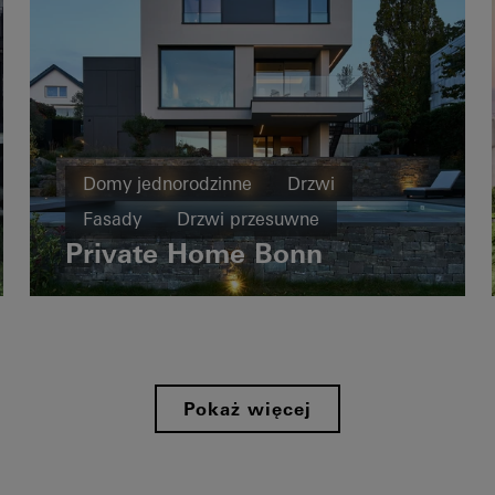
Domy jednorodzinne
Drzwi
Fasady
Drzwi przesuwne
Private Home Bonn
Germany
Pokaż więcej