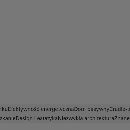
nku
Efektywność energetyczna
Dom pasywny
Cradle-t
zkanie
Design i estetyka
Niezwykła architektura
Znane