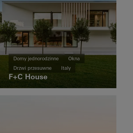
Domy jednorodzinne
Okna
Drzwi przesuwne
Italy
F+C House