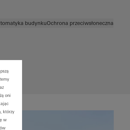
tomatyka budynku
Ochrona przeciwsłoneczna
epszą
ożemy
raz
żą oni
kając
 którzy
dę w
ków