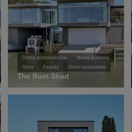
Domy jednorodzinne
Nowa budowa
Okna
Fasady
Drzwi przesuwne
The Boat Shad
Australia