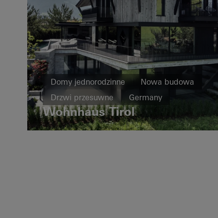
Domy jednorodzinne
Nowa budowa
Drzwi przesuwne
Germany
Wohnhaus Tirol