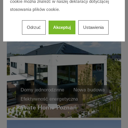
Drzwi przesuwne
cookie można znaleźć w naszej deklaracji dotyczącej
stosowania plików cookie.
Automatyka budynku
Norway
Odrzuć
Akceptuj
Ustawienia
Domy jednorodzinne
Nowa budowa
Efektywność energetyczna
Private Home Poznań
Cradle-to-Cradle
Dostępność
Design i estetyka
Okna
Drzwi
Fasady
Drzwi przesuwne
Poland