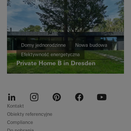
Domy jednorodzinne
Nowa budowa
Efektywność energetyczna
Private Home B in Dresden
Inteligentny budynek
Dostępność
Drzwi
Fasady
Drzwi przesuwne
Automatyka budynku
Germany
LinkedIn
Instagram
Pinterest
Facebook
Youtube
Kontakt
Obiekty referencyjne
Compliance
Do pobrania