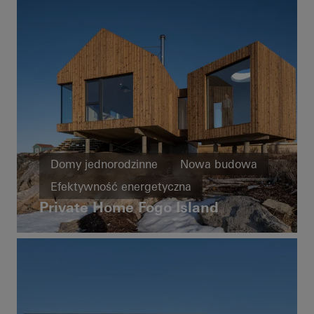
Domy jednorodzinne
Nowa budowa
Efektywność energetyczna
Private Home Fogo Island
Cradle-to-Cradle
Inteligentny budynek
Dostępność
Niezwykła architektura
Okna
Drzwi
Drzwi przesuwne
Canada