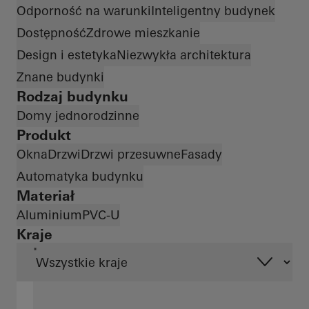
Odporność na warunki
Inteligentny budynek
Dostępność
Zdrowe mieszkanie
Design i estetyka
Niezwykła architektura
Znane budynki
Rodzaj budynku
Domy jednorodzinne
Produkt
Okna
Drzwi
Drzwi przesuwne
Fasady
Automatyka budynku
Materiał
Aluminium
PVC-U
Kraje
*