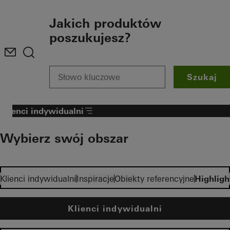
To the main content
Jakich produktów
poszukujesz?
Szukaj
Klienci indywidualni
Wybierz swój obszar
Inwestorzy
Klienci indywidualni
Inspiracje
Obiekty referencyjne
Highligh
Klienci indywidualni