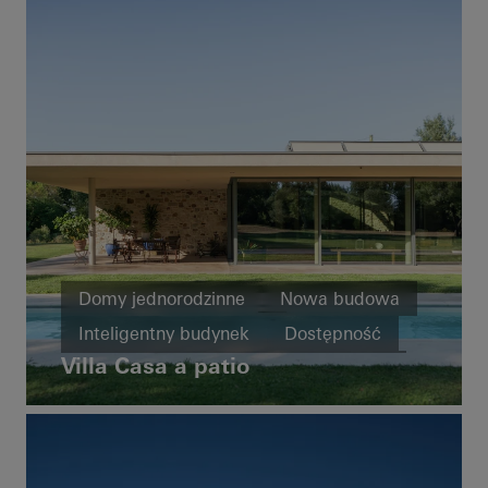
Domy jednorodzinne
Nowa budowa
Inteligentny budynek
Dostępność
Villa Casa a patio
Okna
Fasady
Drzwi przesuwne
Italy