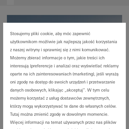
Stosujemy pliki cookie, aby móc zapewnić
użytkownikom możliwie jak najlepszą jakość korzystania
z naszej witryny i sprawniej się z nimi komunikować.
Możemy zbierać informacje o tym, jakie treści ich
interesują (preferencje i analiza) oraz wyświetlać reklamy
oparte na ich zainteresowaniach (marketing), jeśli wyrażą
oni zgodę na dostęp do swoich urządzeń i przetwarzanie
danych osobowych, klikając „akceptuj”. W tym celu
możemy korzystać z usług dostawców zewnętrznych,
Domy jednorodzinne
Nowa budowa
którzy mogą wykorzystywać te dane do własnych celów.
Inteligentny budynek
Dostępność
Tutaj można zmienić zgodę w dowolnym momencie.
Villa Oslofjord
Zdrowe mieszkanie
Fasady
Więcej informacji na temat używanych przez nas plików