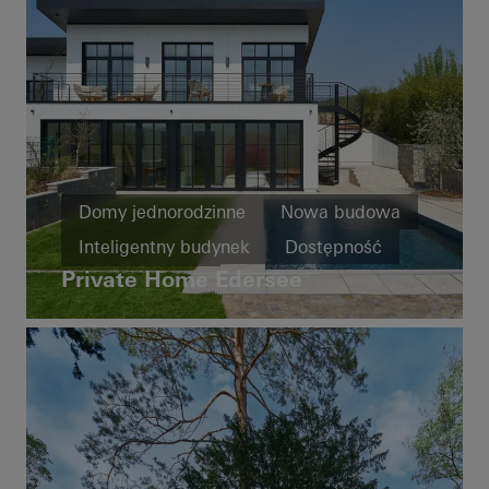
Domy jednorodzinne
Nowa budowa
Inteligentny budynek
Dostępność
Private Home Edersee
Okna
Drzwi
Automatyka budynku
Germany