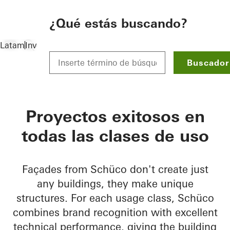
To the main content
¿Qué estás buscando?
Latam
Inversores
Referencias
Highlights
Buscador
Proyectos exitosos en
todas las clases de uso
Façades from Schüco don't create just
any buildings, they make unique
structures. For each usage class, Schüco
combines brand recognition with excellent
technical performance, giving the building