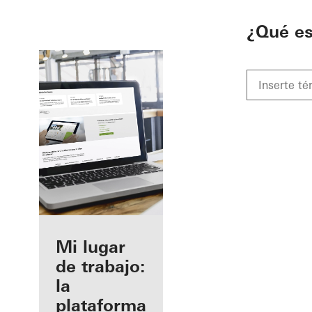
To the main content
¿Qué e
Beneficios
Mi lugar
como
de trabajo:
fabricante
la
registrado
plataforma