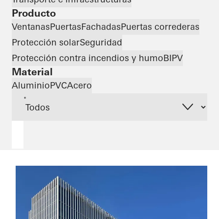
Producto
Ventanas
Puertas
Fachadas
Puertas correderas
Protección solar
Seguridad
Protección contra incendios y humo
BIPV
Material
Aluminio
PVC
Acero
*