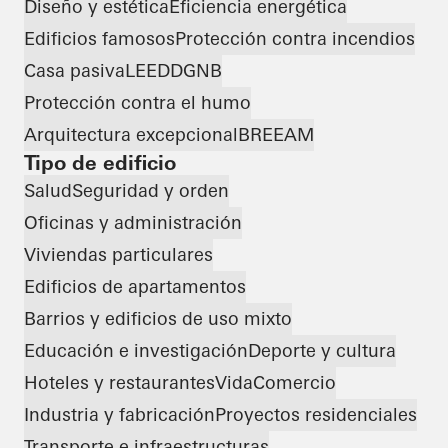
Diseño y estética
Eficiencia energética
Edificios famosos
Protección contra incendios
Casa pasiva
LEED
DGNB
Protección contra el humo
Arquitectura excepcional
BREEAM
Tipo de edificio
Salud
Seguridad y orden
Oficinas y administración
Viviendas particulares
Edificios de apartamentos
Barrios y edificios de uso mixto
Educación e investigación
Deporte y cultura
Hoteles y restaurantes
Vida
Comercio
Industria y fabricación
Proyectos residenciales
Transporte e infraestructuras