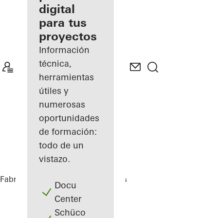
digital
Descubre
para tus
mi área
de
proyectos
trabajo
Información
técnica,
herramientas
útiles y
numerosas
oportunidades
de formación:
todo de un
vistazo.
Fabricantes
Referencias
Highlights
Docu
Center
Schüco