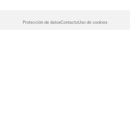
Germany
Fachadas
Puertas
correderas
Protección de datos
Contacto
Uso de cookies
United
Kingdom