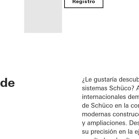
Registro
Beneficios
como
fabricante
 de
registrado
¿Le gustaría descub
sistemas Schüco? Aq
Descubre
internacionales dem
mi área
de
de Schüco en la con
trabajo
modernas construcc
y ampliaciones. De
su precisión en la e