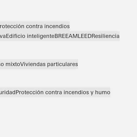
rotección contra incendios
iva
Edificio inteligente
BREEAM
LEED
Resiliencia
so mixto
Viviendas particulares
uridad
Protección contra incendios y humo