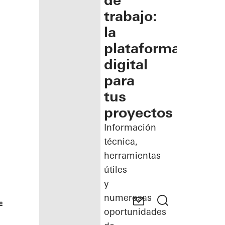
de
trabajo:
la
plataforma
digital
para
tus
proyectos
Información
técnica,
herramientas
útiles
y
numerosas
oportunidades