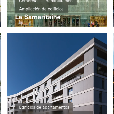
Comercio
Rehabilitación
Ampliación de edificios
La Samaritaine
Protección contra incendios
Puertas
Fachadas
Protección contra incendios y humo
France
Edificios de apartamentos