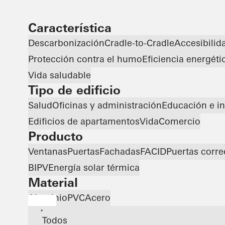
Característica
Descarbonización
Cradle-to-Cradle
Accesibilid
Protección contra el humo
Eficiencia energéti
Vida saludable
Tipo de edificio
Salud
Oficinas y administración
Educación e in
Edificios de apartamentos
Vida
Comercio
Producto
Ventanas
Puertas
Fachadas
FACID
Puertas corre
BIPV
Energía solar térmica
Material
Aluminio
PVC
Acero
*