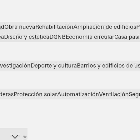
ad
Obra nueva
Rehabilitación
Ampliación de edificios
P
ca
Diseño y estética
DGNB
Economía circular
Casa pas
vestigación
Deporte y cultura
Barrios y edificios de u
deras
Protección solar
Automatización
Ventilación
Seg