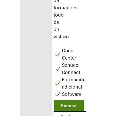
de
formación:
todo
de
un
vistazo.
Docu
Center
Schüco
Connect
Formación
adicional
Software
Acceso