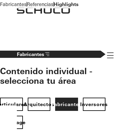
To the main content
Fabricantes
Referencias
Highlights
Navigation 
Fabricantes
Contenido individual -
selecciona tu área
articulares
Arquitectos
Fabricantes
Inversores
Homepage