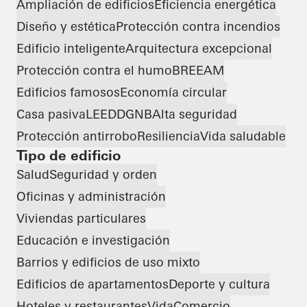
Ampliación de edificios
Eficiencia energética
Diseño y estética
Protección contra incendios
Edificio inteligente
Arquitectura excepcional
Protección contra el humo
BREEAM
Edificios famosos
Economía circular
Casa pasiva
LEED
DGNB
Alta seguridad
Protección antirrobo
Resiliencia
Vida saludable
Tipo de edificio
Salud
Seguridad y orden
Oficinas y administración
Viviendas particulares
Educación e investigación
Barrios y edificios de uso mixto
Edificios de apartamentos
Deporte y cultura
Hoteles y restaurantes
Vida
Comercio