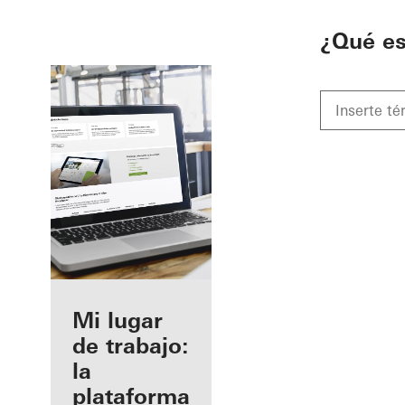
To the main content
¿Qué e
Beneficios
Mi lugar
como
de trabajo:
fabricante
la
registrado
plataforma