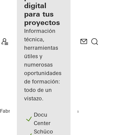
digital
Descubre
para tus
mi área
de
proyectos
trabajo
Información
técnica,
herramientas
útiles y
numerosas
oportunidades
de formación:
todo de un
vistazo.
Fabricantes
Referencias
Highlights
Docu
Center
Schüco