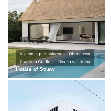
Puertas
Italy
Deporte
y
Viviendas particulares
Obra nueva
cultura
Cradle-to-Cradle
Diseño y estética
Museum
Ampliación
Steinhalle
House of Straw
Ventanas
Puertas
de
Puertas correderas
Sweden
edificios
Protección
contra
incendios
Protección