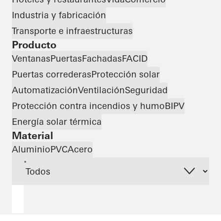
Industria y fabricación
Transporte e infraestructuras
Producto
Ventanas
Puertas
Fachadas
FACID
Puertas correderas
Protección solar
Automatización
Ventilación
Seguridad
Protección contra incendios y humo
BIPV
Energía solar térmica
Material
Aluminio
PVC
Acero
*