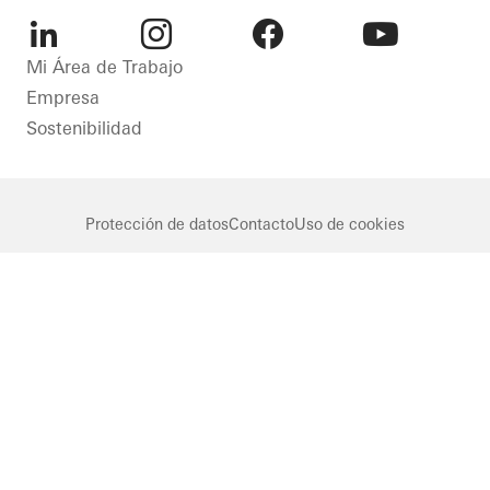
Puertas
Fachadas
LinkedIn
Instagram
Facebook
Youtube
Mi Área de Trabajo
Netherlands
Empresa
Sostenibilidad
Protección de datos
Contacto
Uso de cookies