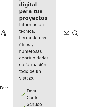
digital
Descubre
para tus
mi área
de
proyectos
trabajo
Información
técnica,
herramientas
útiles y
numerosas
oportunidades
de formación:
todo de un
vistazo.
Fabricantes
Referencias
Highlights
Docu
Center
Schüco