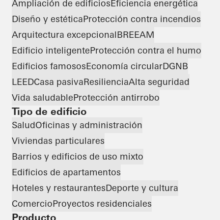
Ampliación de edificios
Eficiencia energética
Diseño y estética
Protección contra incendios
Arquitectura excepcional
BREEAM
Edificio inteligente
Protección contra el humo
Edificios famosos
Economía circular
DGNB
LEED
Casa pasiva
Resiliencia
Alta seguridad
Vida saludable
Protección antirrobo
Tipo de edificio
Salud
Oficinas y administración
Viviendas particulares
Barrios y edificios de uso mixto
Edificios de apartamentos
Hoteles y restaurantes
Deporte y cultura
Comercio
Proyectos residenciales
Producto