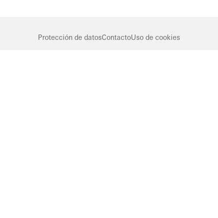
estética
Edificios
famosos
Protección de datos
Contacto
Uso de cookies
Ventanas
Fachadas
Puertas
correderas
Norway