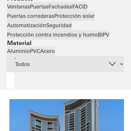
Ventanas
Puertas
Fachadas
FACID
Puertas correderas
Protección solar
Automatización
Seguridad
Protección contra incendios y humo
BIPV
Material
Aluminio
PVC
Acero
*