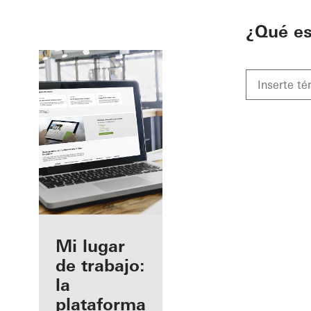
To the main content
¿Qué e
Beneficios
Mi lugar
como
de trabajo:
fabricante
la
registrado
plataforma