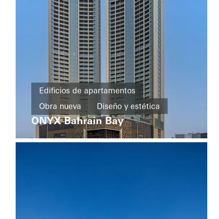
Barrios
Edificios de apartamentos
y
Obra nueva
Diseño y estética
edificios
Deutschlandhaus
ONYX Bahrain Bay
Fachadas
Bahrain
de uso
mixto
Obra
nueva
LEED
Diseño
y