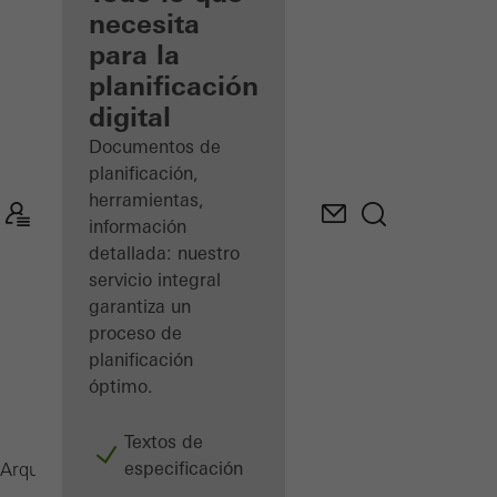
registrado
necesita
para la
Descubre
planificación
mi área
de
digital
trabajo
Documentos de
planificación,
herramientas,
información
detallada: nuestro
servicio integral
garantiza un
proceso de
planificación
óptimo.
Textos de
especificación
Revista
Arquitectos