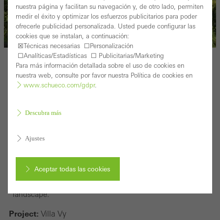
nuestra página y facilitan su navegación y, de otro lado, permiten
medir el éxito y optimizar los esfuerzos publicitarios para poder
ofrecerle publicidad personalizada. Usted puede configurar las
cookies que se instalan, a continuación:
☒Técnicas necesarias ☐Personalización
☐Analíticas/Estadísticas ☐ Publicitarias/Marketing
Para más información detallada sobre el uso de cookies en
nuestra web, consulte por favor nuestra Política de cookies en
www.schueco.com/gdpr
.
Descubra más
Ajustes
Aceptar todas las cookies
82 concrete steps lead up to Jacob and Jenny Fröslee
Jonsson‘s holiday home. The different sized and
dimensioned windows reflect the charming island
landscape.
Cancelar
Project:
Villa Vy