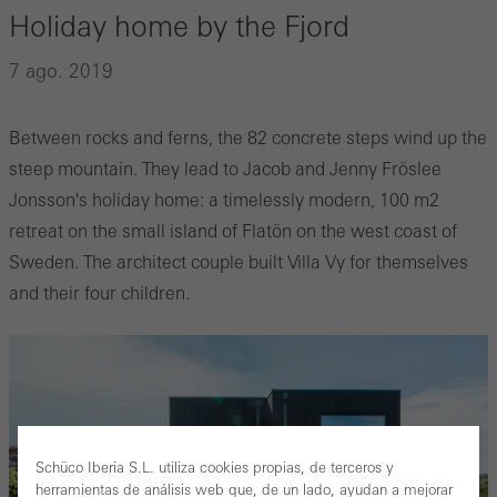
Holiday home by the Fjord
7 ago. 2019
Between rocks and ferns, the 82 concrete steps wind up the
steep mountain. They lead to Jacob and Jenny Fröslee
Jonsson's holiday home: a timelessly modern, 100 m2
retreat on the small island of Flatön on the west coast of
Sweden. The architect couple built Villa Vy for themselves
and their four children.
Schüco Iberia S.L. utiliza cookies propias, de terceros y
herramientas de análisis web que, de un lado, ayudan a mejorar