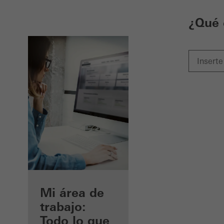
¿Qué 
Beneficios
Mi área de
como
trabajo:
arquitecto
Todo lo que