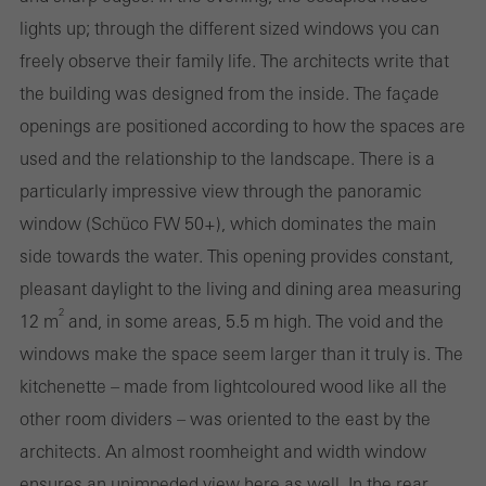
información sobre cómo se usa el sitio web, el número de visitas,
lights up; through the different sized windows you can
el tiempo promedio que se pasa en el sitio web y las páginas a
freely observe their family life. The architects write that
las que se llama.
the building was designed from the inside. The façade
openings are positioned according to how the spaces are
used and the relationship to the landscape. There is a
particularly impressive view through the panoramic
Cookies de marketing / de terceros
Las cookies de marketing son utilizadas por proveedores externos
window (Schüco FW 50+), which dominates the main
para mostrar anuncios personalizados y atractivos para usuarios
side towards the water. This opening provides constant,
individuales. Lo hacen "siguiendo" a los usuarios en los sitios
pleasant daylight to the living and dining area measuring
web. Esto también implica la incorporación de servicios de
2
12 m
and, in some areas, 5.5 m high. The void and the
terceros proveedores que prestan sus servicios de forma
windows make the space seem larger than it truly is. The
independiente.
kitchenette – made from light­coloured wood like all the
other room dividers – was oriented to the east by the
architects. An almost room­height and width window
Guardar
ensures an unimpeded view here as well. In the rear