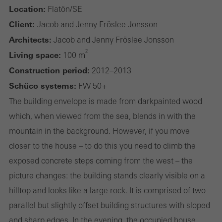
Location:
Flatön/SE
Client:
Jacob and Jenny Fröslee Jonsson
Cookies obligatorias (esenciales, funcionales, indispensables) que no
Architects:
Jacob and Jenny Fröslee Jonsson
se pueden desactivar
2
Se necesitan cookies técnicamente necesarias para que los sitios
Living space:
100 m
web de Schüco puedan funcionar sin problemas. No se pueden
Construction period:
2012–2013
desactivar. Sin estas cookies, ciertas partes de las páginas web o
Schüco systems:
FW 50+
los servicios deseados no pueden estar disponibles.
The building envelope is made from dark­painted wood
which, when viewed from the sea, blends in with the
mountain in the background. However, if you move
closer to the house – to do this you need to climb the
Cookies estadísticas / de análisis
Estas cookies se utilizan con fines estadísticos con el fin de
exposed concrete steps coming from the west – the
analizar el uso del sitio web y optimizar nuestra oferta mediante
picture changes: the building stands clearly visible on a
la evaluación de campañas que hemos realizado, por ejemplo.
hilltop and looks like a large rock. It is comprised of two
Estas cookies se utilizan para mejorar la facilidad de uso del sitio
parallel but slightly offset building structures with sloped
web y, por tanto, la experiencia del usuario. Recopilan
and sharp edges. In the evening, the occupied house