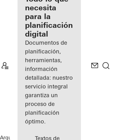
registrado
necesita
para la
Descubre
planificación
mi área
de
digital
trabajo
Documentos de
planificación,
herramientas,
información
detallada: nuestro
servicio integral
garantiza un
proceso de
planificación
óptimo.
Arquitectos
Referencias
The Gem
Textos de