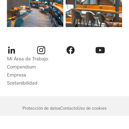
LinkedIn
Instagram
Facebook
Youtube
Mi Área de Trabajo
Compendium
Empresa
Sostenibilidad
Protección de datos
Contacto
Uso de cookies