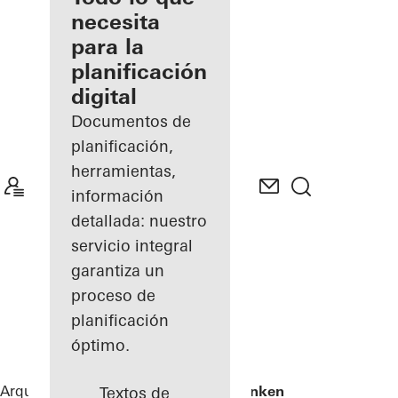
registrado
necesita
para la
Descubre
planificación
mi área
de
digital
trabajo
Documentos de
planificación,
herramientas,
información
detallada: nuestro
servicio integral
garantiza un
proceso de
planificación
óptimo.
Arquitectos
Referencias
Skamlingsbanken
Textos de