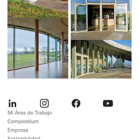
LinkedIn
Instagram
Facebook
Youtube
Mi Área de Trabajo
Compendium
Empresa
Sostenibilidad