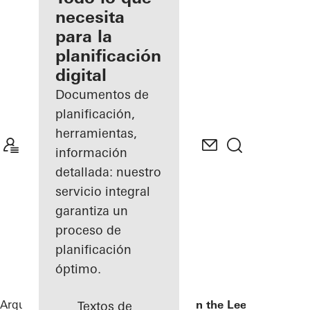
registrado
necesita
para la
Descubre
planificación
mi área
de
digital
trabajo
Documentos de
planificación,
herramientas,
información
detallada: nuestro
servicio integral
garantiza un
proceso de
planificación
óptimo.
Arquitectos
Referencias
Kopgebouw in the Leerpark
Textos de