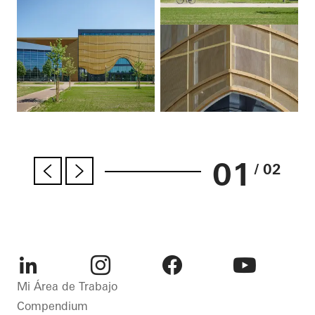
01
/ 02
LinkedIn
Instagram
Facebook
Youtube
Mi Área de Trabajo
Compendium