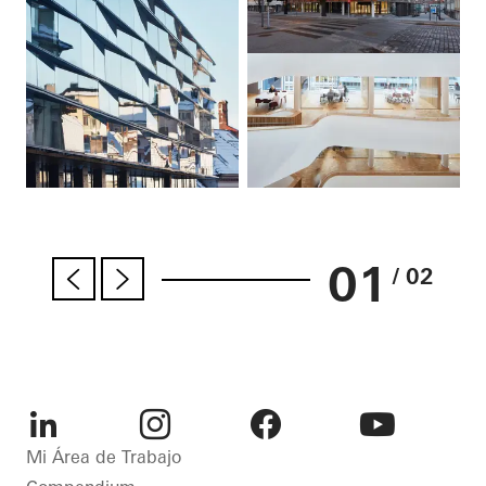
01
/ 02
LinkedIn
Instagram
Facebook
Youtube
Mi Área de Trabajo