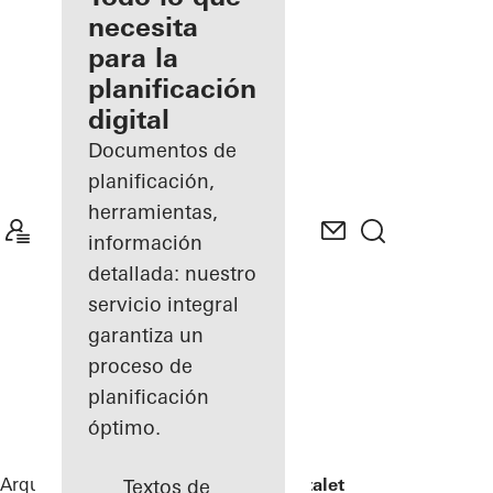
registrado
necesita
para la
Descubre
planificación
mi área
de
digital
trabajo
Documentos de
planificación,
herramientas,
información
detallada: nuestro
servicio integral
garantiza un
proceso de
planificación
óptimo.
Arquitectos
Referencias
Jonsvollkvartalet
Textos de