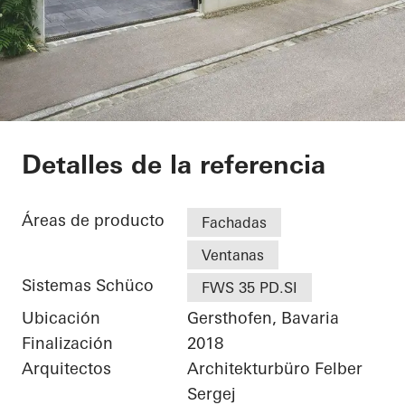
Private Home
Detalles de la referencia
Áreas de producto
Fachadas
Ventanas
Sistemas Schüco
FWS 35 PD.SI
Ubicación
Gersthofen, Bavaria
Finalización
2018
Arquitectos
Architekturbüro Felber
Sergej