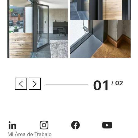
01
/ 02
LinkedIn
Instagram
Facebook
Youtube
Mi Área de Trabajo