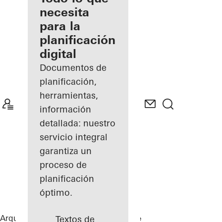
registrado
necesita
para la
Descubre
planificación
mi área
de
digital
trabajo
Documentos de
planificación,
herramientas,
información
detallada: nuestro
servicio integral
garantiza un
proceso de
planificación
óptimo.
Arquitectos
Referencias
Private Home
Textos de