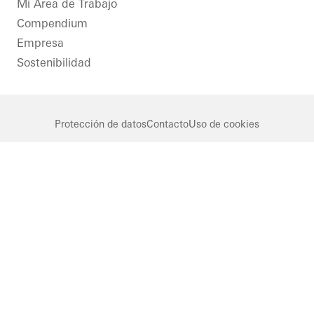
LinkedIn
Instagram
Facebook
Youtube
Mi Área de Trabajo
Compendium
Empresa
Sostenibilidad
Protección de datos
Contacto
Uso de cookies