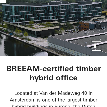
Mediavaert
BREEAM-certified timber
hybrid office
Located at Van der Madeweg 40 in
Amsterdam is one of the largest timber
hybrid buildings in Europe: the Dutch