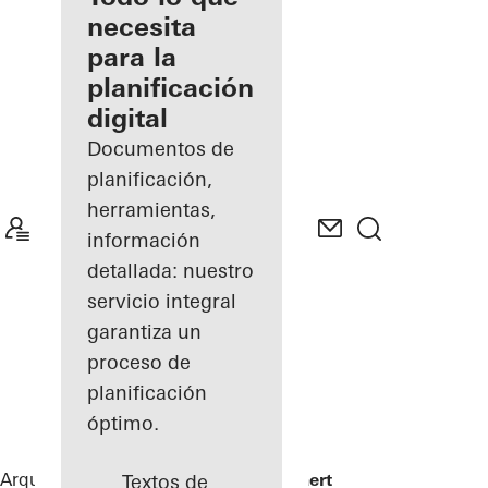
registrado
necesita
para la
Descubre
planificación
mi área
de
digital
trabajo
Documentos de
planificación,
herramientas,
información
detallada: nuestro
servicio integral
garantiza un
proceso de
planificación
óptimo.
Arquitectos
Referencias
DPG Mediavaert
Textos de