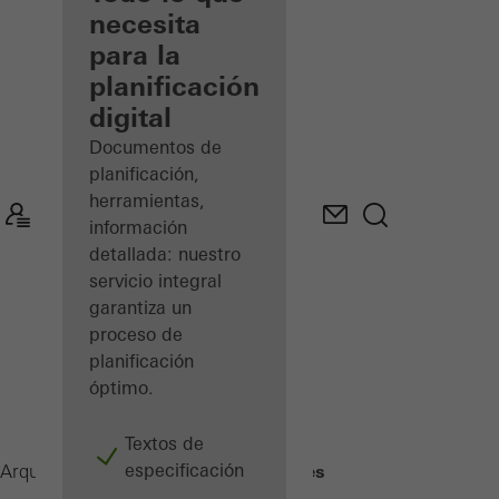
registrado
necesita
para la
Descubre
planificación
mi área
de
digital
trabajo
Documentos de
planificación,
herramientas,
información
detallada: nuestro
servicio integral
garantiza un
proceso de
planificación
óptimo.
Textos de
especificación
Herrajes
Arquitectos
Productos
Ventanas