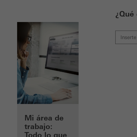
¿Qué 
Beneficios
Mi área de
como
trabajo:
arquitecto
Todo lo que