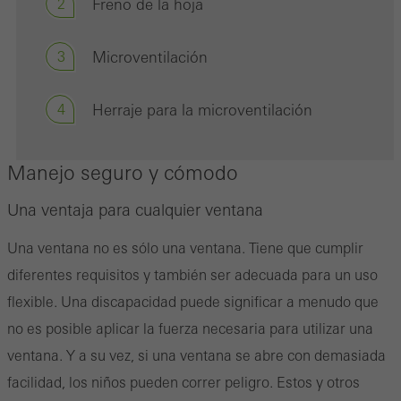
2
Freno de la hoja
3
Microventilación
Cookies de marketing / de terceros
Las cookies de marketing son utilizadas por proveedores externos
para mostrar anuncios personalizados y atractivos para usuarios
4
Herraje para la microventilación
individuales. Lo hacen "siguiendo" a los usuarios en los sitios
web. Esto también implica la incorporación de servicios de
Manejo seguro y cómodo
terceros proveedores que prestan sus servicios de forma
Una ventaja para cualquier ventana
independiente.
Una ventana no es sólo una ventana. Tiene que cumplir
diferentes requisitos y también ser adecuada para un uso
Guardar
flexible. Una discapacidad puede significar a menudo que
no es posible aplicar la fuerza necesaria para utilizar una
ventana. Y a su vez, si una ventana se abre con demasiada
facilidad, los niños pueden correr peligro. Estos y otros