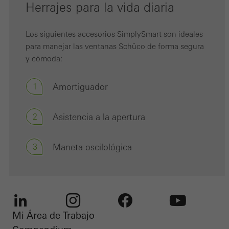
Herrajes para la vida diaria
Los siguientes accesorios SimplySmart son ideales
para manejar las ventanas Schüco de forma segura
y cómoda:
1
Amortiguador
2
Asistencia a la apertura
3
Maneta oscilológica
Mi Área de Trabajo
LinkedIn
Instagram
Facebook
Youtube