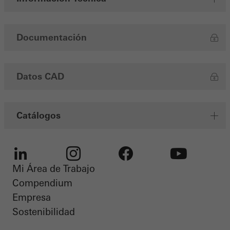
Documentación
Datos CAD
Catálogos
Mi Área de Trabajo
LinkedIn
Instagram
Facebook
Youtube
Compendium
Empresa
Sostenibilidad