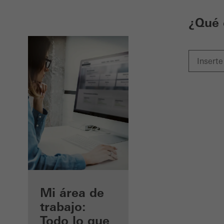
¿Qué 
Beneficios
Mi área de
como
trabajo:
arquitecto
Todo lo que