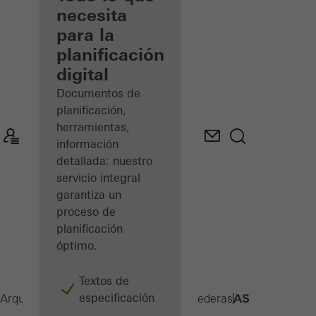
registrado
necesita
para la
Descubre
planificación
mi área
de
digital
trabajo
Documentos de
planificación,
herramientas,
información
detallada: nuestro
servicio integral
garantiza un
proceso de
planificación
óptimo.
Textos de
especificación
ASE 67 PD
Arquitectos
Productos
Sistemas de correderas