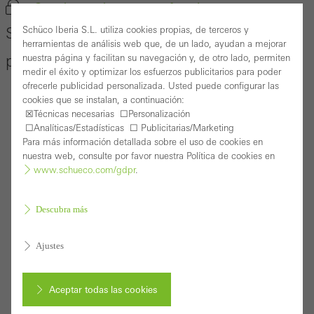
Guardar producto como favorito
Schüco sistema de correderas
Schüco Iberia S.L. utiliza cookies propias, de terceros y
herramientas de análisis web que, de un lado, ayudan a mejorar
panorámicas ASE 67 PD
nuestra página y facilitan su navegación y, de otro lado, permiten
medir el éxito y optimizar los esfuerzos publicitarios para poder
ofrecerle publicidad personalizada. Usted puede configurar las
cookies que se instalan, a continuación:
☒Técnicas necesarias ☐Personalización
☐Analíticas/Estadísticas ☐ Publicitarias/Marketing
Para más información detallada sobre el uso de cookies en
nuestra web, consulte por favor nuestra Política de cookies en
www.schueco.com/gdpr
.
Descubra más
Ajustes
Aceptar todas las cookies