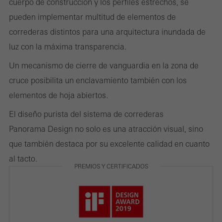
cuerpo de construcción y los perfiles estrechos, se
Estas cookies se utilizan para mejorar la facilidad de uso del sitio
pueden implementar multitud de elementos de
web y, por tanto, la experiencia del usuario. Recopilan
correderas distintos para una arquitectura inundada de
información sobre cómo se usa el sitio web, el número de visitas,
luz con la máxima transparencia.
el tiempo promedio que se pasa en el sitio web y las páginas a
Un mecanismo de cierre de vanguardia en la zona de
las que se llama.
cruce posibilita un enclavamiento también con los
elementos de hoja abiertos.
El diseño purista del sistema de correderas
Cookies de marketing / de terceros
Panorama Design no solo es una atracción visual, sino
Las cookies de marketing son utilizadas por proveedores externos
que también destaca por su excelente calidad en cuanto
para mostrar anuncios personalizados y atractivos para usuarios
al tacto.
individuales. Lo hacen "siguiendo" a los usuarios en los sitios
PREMIOS Y CERTIFICADOS
web. Esto también implica la incorporación de servicios de
terceros proveedores que prestan sus servicios de forma
independiente.