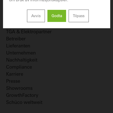
Private Bauherren
Architekten
Avvis
Godta
Tilpass
Verarbeiter
Händler
TGA & Elektropartner
Betreiber
Lieferanten
Unternehmen
Nachhaltigkeit
Compliance
Karriere
Presse
Showrooms
GrowthFactory
Schüco weltweit