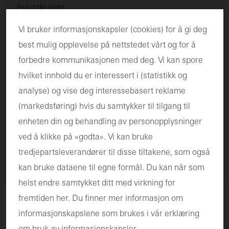
Privatkunde
Vi bruker informasjonskapsler (cookies) for å gi deg
best mulig opplevelse på nettstedet vårt og for å
forbedre kommunikasjonen med deg. Vi kan spore
Arkitekt
hvilket innhold du er interessert i (statistikk og
analyse) og vise deg interessebasert reklame
(markedsføring) hvis du samtykker til tilgang til
enheten din og behandling av personopplysninger
Partner
ved å klikke på «godta». Vi kan bruke
tredjepartsleverandører til disse tiltakene, som også
kan bruke dataene til egne formål. Du kan når som
helst endre samtykket ditt med virkning for
fremtiden her. Du finner mer informasjon om
informasjonskapslene som brukes i vår erklæring
Investoren
LinkedIn
Instagram
Facebook
Youtube
om bruk av informasjonskapsler.