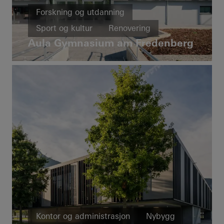
Forskning og utdanning
Sport og kultur
Renovering
Aula Gymnasium am Fredenberg
Terskelfri
Vinduer
Dører
FACID
Solskjerming
Brann- og røyksikkerhet
Germany
Kontor og administrasjon
Nybygg