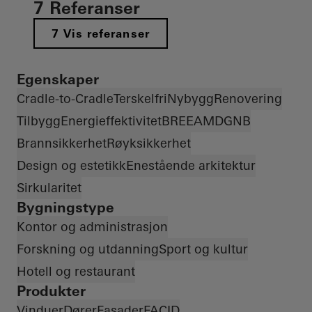
7 Referanser
7 Vis referanser
Egenskaper
Cradle-to-Cradle
Terskelfri
Nybygg
Renovering
Tilbygg
Energieffektivitet
BREEAM
DGNB
Brannsikkerhet
Røyksikkerhet
Design og estetikk
Enestående arkitektur
Sirkularitet
Bygningstype
Kontor og administrasjon
Forskning og utdanning
Sport og kultur
Hotell og restaurant
Produkter
Vinduer
Dører
Fasader
FACID