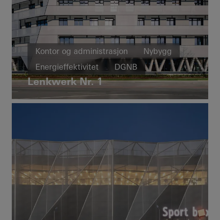
Kontor og administrasjon
Nybygg
Energieffektivitet
DGNB
Lenkwerk Nr. 1
Brannsikkerhet
Røyksikkerhet
Vinduer
Dører
Fasader
FACID
Brann- og røyksikkerhet
Sikkerhet
Bygningsautomasjon
Germany