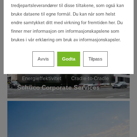
tredjepartsleverandører til disse tiltakene, som også kan
bruke dataene til egne formål. Du kan når som helst
endre samtykket ditt med virkning for fremtiden her. Du
finner mer informasjon om informasjonskapslene som
brukes i vår erklæring om bruk av informasjonskapsler.
Avvis
Godta
Tilpass
Kontor og administrasjon
Renovering
Energieffektivitet
Cradle-to-Cradle
Schüco Corporate Services
Sirkularitet
Vinduer
Dører
Fasader
FACID
Ventilasjon
Solskjerming
Sikkerhet
Bygningsautomasjon
Germany