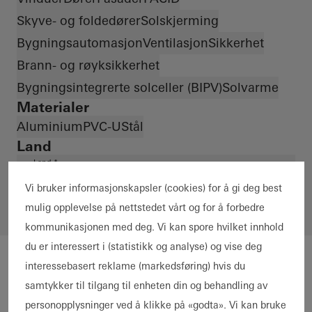
Skyve- og foldedører
Solskjerming
Bygningsautomasjon
Ventilasjon
Sikkerhet
Brann- og røyksikkerhet
Bygningsintegrerte solceller (BIPV)
Solvarme
Materialer
Aluminium
PVC-U
Stål
Land
Land *
Vi bruker informasjonskapsler (cookies) for å gi deg best
mulig opplevelse på nettstedet vårt og for å forbedre
kommunikasjonen med deg. Vi kan spore hvilket innhold
du er interessert i (statistikk og analyse) og vise deg
interessebasert reklame (markedsføring) hvis du
samtykker til tilgang til enheten din og behandling av
personopplysninger ved å klikke på «godta». Vi kan bruke