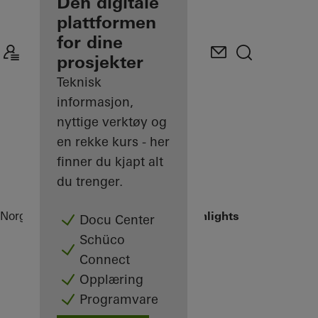
partner
Den digitale
plattformen
Oppdag Min
for dine
arbeidsplass
prosjekter
Teknisk
informasjon,
nyttige verktøy og
en rekke kurs - her
finner du kjapt alt
du trenger.
Norge
Partner
Referanseprosjekter
Highlights
Docu Center
Schüco
Connect
Opplæring
Programvare