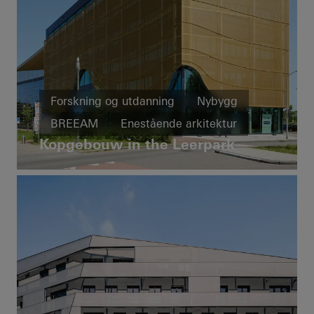
Forskning og utdanning
Nybygg
BREEAM
Enestående arkitektur
Kopgebouw in the Leerpark
Vinduer
FACID
Solskjerming
Netherlands