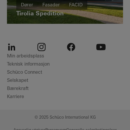
Dører
Fasader
FACID
Tirolia Spedition
Solskjerming
Austria
LinkedIn
Instagram
Facebook
Youtube
Min arbeidsplass
Teknisk informasjon
Schüco Connect
Selskapet
Bærekraft
Karriere
© 2025 Schüco International KG