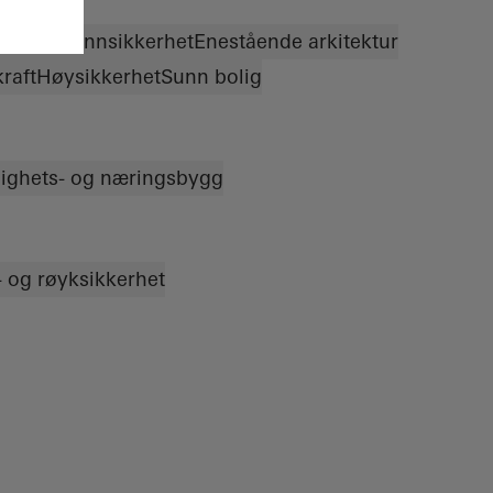
tetikk
Brannsikkerhet
Enestående arkitektur
raft
Høysikkerhet
Sunn bolig
lighets- og næringsbygg
 og røyksikkerhet