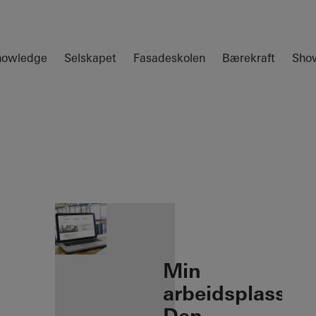
nowledge
Selskapet
Fasadeskolen
Bærekraft
Sho
öffnen
Min
arbeidsplass: