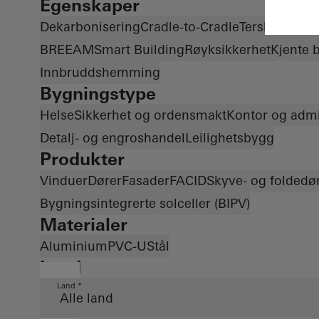
Egenskaper
Dekarbonisering
Cradle-to-Cradle
Terskelfri
Nyb
BREEAM
Smart Building
Røyksikkerhet
Kjente 
Innbruddshemming
Bygningstype
Helse
Sikkerhet og ordensmakt
Kontor og admi
Detalj- og engroshandel
Leilighetsbygg
Produkter
Vinduer
Dører
Fasader
FACID
Skyve- og foldedø
Bygningsintegrerte solceller (BIPV)
Materialer
Aluminium
PVC-U
Stål
Land
Land *