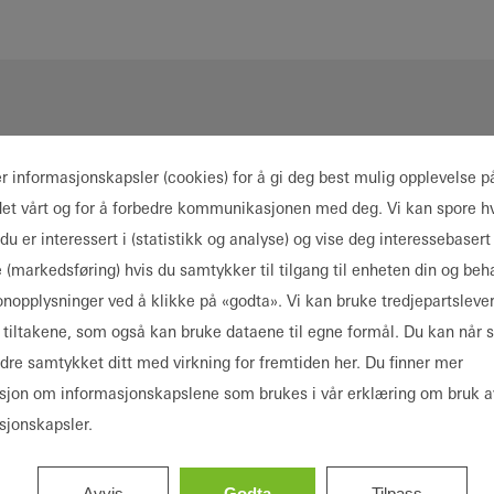
er informasjonskapsler (cookies) for å gi deg best mulig opplevelse p
det vårt og for å forbedre kommunikasjonen med deg. Vi kan spore hv
du er interessert i (statistikk og analyse) og vise deg interessebasert
sultatene
 (markedsføring) hvis du samtykker til tilgang til enheten din og beh
onopplysninger ved å klikke på «godta». Vi kan bruke tredjepartsleve
se tiltakene, som også kan bruke dataene til egne formål. Du kan når
ndre samtykket ditt med virkning for fremtiden her. Du finner mer
sjon om informasjonskapslene som brukes i vår erklæring om bruk a
sjonskapsler.
Avvis
Godta
Tilpass