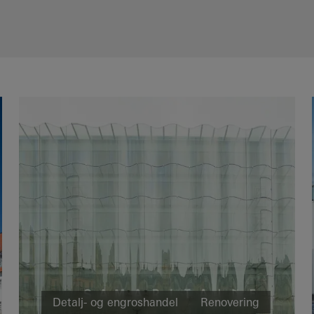
Detalj- og engroshandel
Renovering