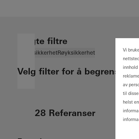
Valgte filtre
Vi bruk
Brannsikkerhet
Røyksikkerhet
nettste
innhold 
Velg filter for å begrense re
reklame
av pers
til dis
helst e
28 Referanser
informa
informa