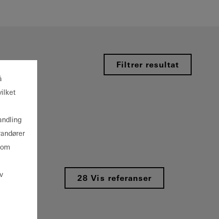
Filtrer resultat
å
ilket
andling
randører
 som
v
28 Vis referanser