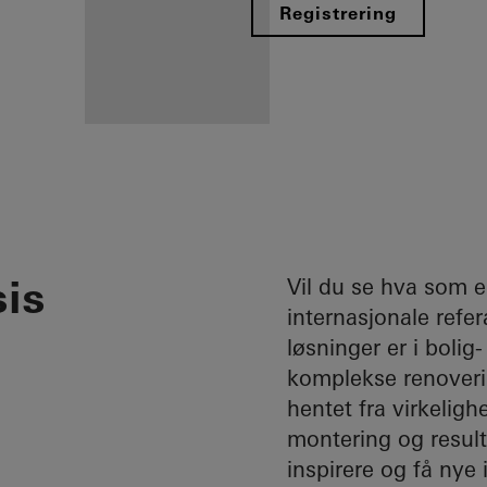
Registrering
Fordelene for
deg som
registrert
sis
partner
Vil du se hva som 
internasjonale refe
Oppdag Min
løsninger er i boli
arbeidsplass
komplekse renoveri
hentet fra virkelighe
montering og resulta
inspirere og få nye 