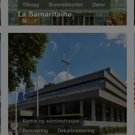
Tilbygg
Brannsikkerhet
Dører
La Samaritaine
Fasader
Brann- og røyksikkerhet
France
Kontor og administrasjon
Renovering
Dekarbonisering