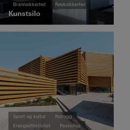
Brannsikkerhet
Røyksikkerhet
Kunstsilo
Design og estetikk
Kjente bygninger
Vinduer
Fasader
Skyve- og foldedører
Norway
Sport og kultur
Nybygg
Energieffektivitet
Passivhus