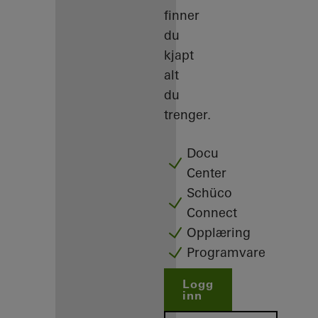
finner
du
kjapt
alt
du
trenger.
Docu
Center
Schüco
Connect
Opplæring
Programvare
Logg
inn