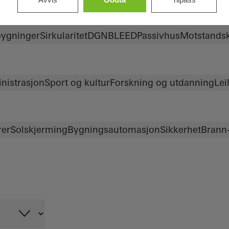
ygg
Renovering
Tilbygg
Energieffektivitet
Design og es
bygninger
Sirkularitet
DGNB
LEED
Passivhus
Motstandsk
nistrasjon
Sport og kultur
Forskning og utdanning
Lei
rer
Solskjerming
Bygningsautomasjon
Sikkerhet
Brann-