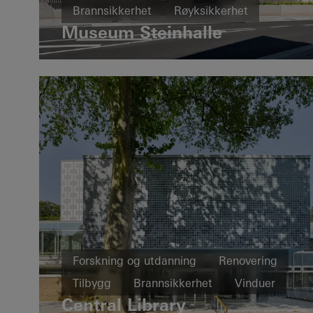
Brannsikkerhet
Røyksikkerhet
Museum Steinhalle
Design og estetikk
Vinduer
Dører
Brann- og røyksikkerhet
Sikkerhet
Germany
Forskning og utdanning
Renovering
Tilbygg
Brannsikkerhet
Vinduer
Central Library
Dører
Fasader