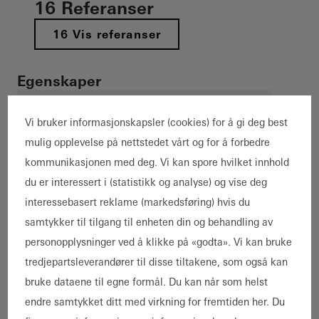
16 Referanser
16 Vis referanser
Egenskaper
Dekarbonisering
Cradle-to-Cradle
Terskelfri
Nybygg
Renovering
Tilbygg
Energieffektivitet
Vi bruker informasjonskapsler (cookies) for å gi deg best
mulig opplevelse på nettstedet vårt og for å forbedre
Design og estetikk
Brannsikkerhet
kommunikasjonen med deg. Vi kan spore hvilket innhold
Enestående arkitektur
BREEAM
Røyksikkerhet
du er interessert i (statistikk og analyse) og vise deg
Smart Building
Kjente bygninger
Sirkularitet
interessebasert reklame (markedsføring) hvis du
DGNB
LEED
Passivhus
Motstandskraft
samtykker til tilgang til enheten din og behandling av
Høysikkerhet
Sunn bolig
Innbruddshemming
personopplysninger ved å klikke på «godta». Vi kan bruke
Bygningstype
tredjepartsleverandører til disse tiltakene, som også kan
Kontor og administrasjon
bruke dataene til egne formål. Du kan når som helst
Detalj- og engroshandel
endre samtykket ditt med virkning for fremtiden her. Du