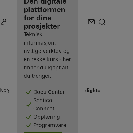
partner
Den digitale
plattformen
Oppdag Min
for dine
arbeidsplass
prosjekter
Teknisk
informasjon,
nyttige verktøy og
en rekke kurs - her
finner du kjapt alt
du trenger.
Norge
Partner
Referanseprosjekter
Highlights
Docu Center
Schüco
Connect
Opplæring
Programvare