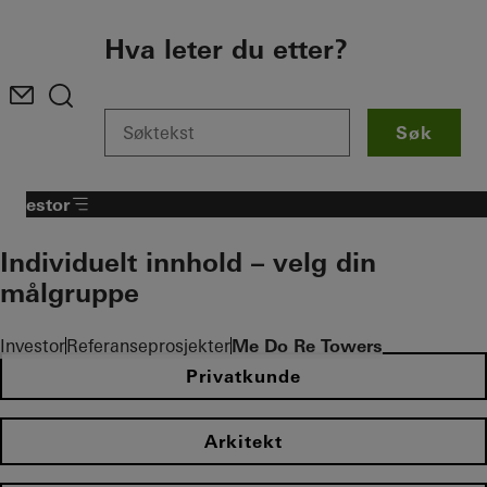
To the main content
Hva leter du etter?
Søk
Investor
Individuelt innhold – velg din
målgruppe
Investor
Referanseprosjekter
Me Do Re Towers
Privatkunde
Arkitekt