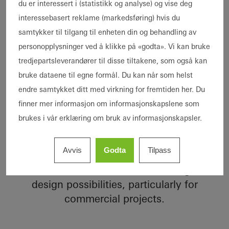
floors
du er interessert i (statistikk og analyse) og vise deg
interessebasert reklame (markedsføring) hvis du
samtykker til tilgang til enheten din og behandling av
The Me Do Re residential tower is a highly
personopplysninger ved å klikke på «godta». Vi kan bruke
modern and elegant newbuild project. The
tredjepartsleverandører til disse tiltakene, som også kan
building is located on the bank of an
bruke dataene til egne formål. Du kan når som helst
artificial lake in the prestigious Dubai
endre samtykket ditt med virkning for fremtiden her. Du
Jumeirah Lake Towers residential complex
finner mer informasjon om informasjonskapslene som
and was established using state-of-the-art
brukes i vår erklæring om bruk av informasjonskapsler.
technology and high-quality materials.
Among other things, highly stable doors
Avvis
Godta
Tilpass
and Design sliding doors from Schüco
were used, which offer a wide range of
design possibilities, particularly for
commercial projects.