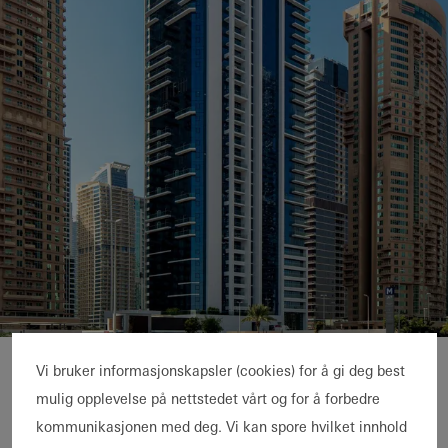
Me Do Re Towers
Vi bruker informasjonskapsler (cookies) for å gi deg best
Exclusive residential
mulig opplevelse på nettstedet vårt og for å forbedre
tower – luxury across 41
kommunikasjonen med deg. Vi kan spore hvilket innhold