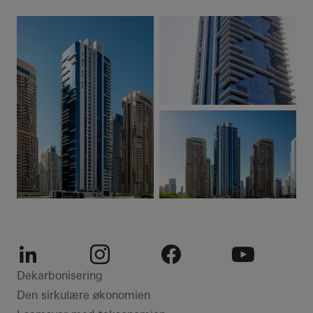
LinkedIn
Instagram
Facebook
Youtube
Dekarbonisering
Den sirkulære økonomien