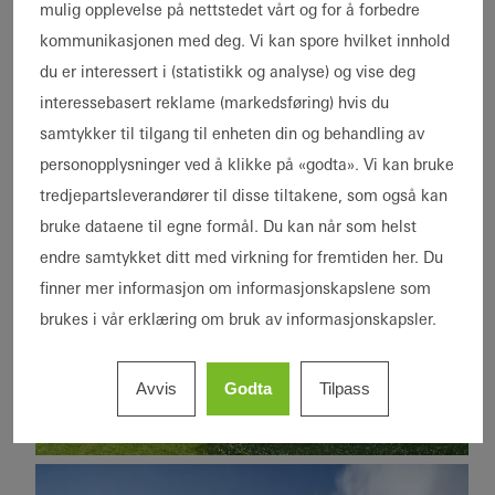
mulig opplevelse på nettstedet vårt og for å forbedre
kommunikasjonen med deg. Vi kan spore hvilket innhold
du er interessert i (statistikk og analyse) og vise deg
interessebasert reklame (markedsføring) hvis du
samtykker til tilgang til enheten din og behandling av
personopplysninger ved å klikke på «godta». Vi kan bruke
tredjepartsleverandører til disse tiltakene, som også kan
bruke dataene til egne formål. Du kan når som helst
endre samtykket ditt med virkning for fremtiden her. Du
finner mer informasjon om informasjonskapslene som
brukes i vår erklæring om bruk av informasjonskapsler.
Leilighetsbygg
Renovering
Leilighets-
Vinduer
Skyve- og foldedører
og
Wohnkomplex an der
Avvis
Godta
Tilpass
Germany
næringsbygg
Deutschlandhaus
Corellistraße
Nybygg
LEED