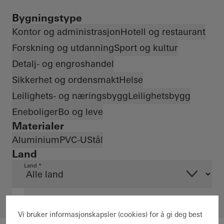
Bygningstype
Kontor og administrasjon
Hotell og restaurant
Forskning og utdanning
Sport og kultur
Detalj- og engroshandel
Sikkerhet og ordensmakt
Helse
Leilighets- og næringsbygg
Leilighetsbygg
Eneboliger
Bo og leve
Materialer
Aluminium
PVC-U
Stål
Land
Land *
Vi bruker informasjonskapsler (cookies) for å gi deg best