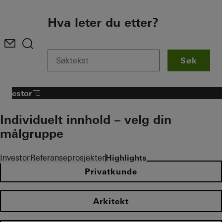
To the main content
Hva leter du etter?
Søk
Investor
Individuelt innhold – velg din
målgruppe
Investor
Referanseprosjekter
Highlights
Privatkunde
Arkitekt