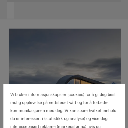
Vi bruker informasjonskapsler (cookies) for å gi deg best
Eneboliger
mulig opplevelse på nettstedet vårt og for å forbedre
Nybygg
kommunikasjonen med deg. Vi kan spore hvilket innhold
Transport og infrastruktur
Nybygg
Private
Skyve- og
du er interessert i (statistikk og analyse) og vise deg
Kjente bygninger
Fasader
Home
foldedører
interessebasert reklame (markedsføring) hvis du