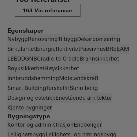
163 Vis referanser
Egenskaper
Nybygg
Renovering
Tilbygg
Dekarbonisering
Sirkularitet
Energieffektivitet
Passivhus
BREEAM
LEED
DGNB
Cradle-to-Cradle
Brannsikkerhet
Røyksikkerhet
Høysikkerhet
Innbruddshemming
Motstandskraft
Smart Building
Terskelfri
Sunn bolig
Design og estetikk
Enestående arkitektur
Kjente bygninger
Bygningstype
Kontor og administrasjon
Eneboliger
Leilighetsbygg
Leilighets- og næringsbygg