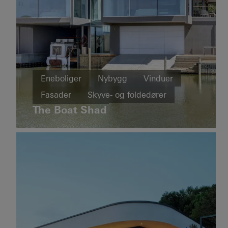
Eneboliger
Eneboliger
Nybygg
Vinduer
Nybygg
Fasader
Skyve- og foldedører
La
Skyve- og
Secreta
The Boat Shad
foldedører
Australia
Uruguay