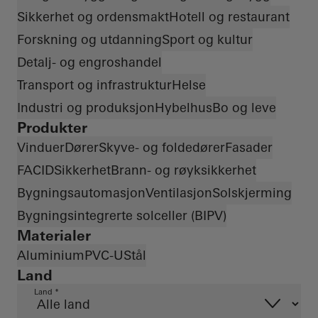
Sikkerhet og ordensmakt
Hotell og restaurant
Forskning og utdanning
Sport og kultur
Detalj- og engroshandel
Transport og infrastruktur
Helse
Industri og produksjon
Hybelhus
Bo og leve
Produkter
Vinduer
Dører
Skyve- og foldedører
Fasader
FACID
Sikkerhet
Brann- og røyksikkerhet
Bygningsautomasjon
Ventilasjon
Solskjerming
Bygningsintegrerte solceller (BIPV)
Materialer
Aluminium
PVC-U
Stål
Land
Land *