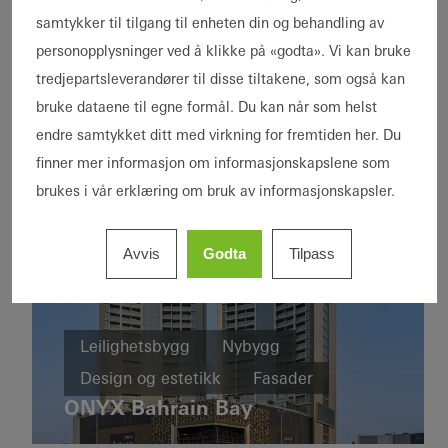
Majlis
Ureddplassen
Norway
Dører
samtykker til tilgang til enheten din og behandling av
United
personopplysninger ved å klikke på «godta». Vi kan bruke
Arab
tredjepartsleverandører til disse tiltakene, som også kan
Emirates
bruke dataene til egne formål. Du kan når som helst
endre samtykket ditt med virkning for fremtiden her. Du
finner mer informasjon om informasjonskapslene som
brukes i vår erklæring om bruk av informasjonskapsler.
Avvis
Godta
Tilpass
Leilighets-
Leilighetsbygg
Nybygg
og
Design og estetikk
Fasader
næringsbygg
Deutschlandhaus
ONYX Bahrain Bay
Bahrain
Nybygg