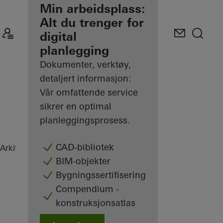
Fordelene for deg
Min arbeidsplass:
som registrert
Alt du trenger for
arkitekt
digital
planlegging
Oppdag Min
arbeidsplass
Dokumenter, verktøy,
detaljert informasjon:
Vår omfattende service
sikrer en optimal
planleggingsprosess.
CAD-bibliotek
Arkitekt
Referanseprosjekter
Highlights
BIM-objekter
Bygningssertifisering
Compendium -
konstruksjonsatlas