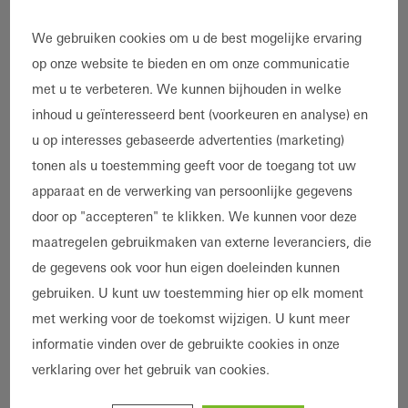
referenties
We gebruiken cookies om u de best mogelijke ervaring
op onze website te bieden en om onze communicatie
met u te verbeteren. We kunnen bijhouden in welke
2 Referenties
inhoud u geïnteresseerd bent (voorkeuren en analyse) en
2 Referenties weergeven
u op interesses gebaseerde advertenties (marketing)
tonen als u toestemming geeft voor de toegang tot uw
Kenmerk
apparaat en de verwerking van persoonlijke gegevens
Nieuwbouw
Energie-efficiëntie
Passiefhuis
LEED
door op "accepteren" te klikken. We kunnen voor deze
maatregelen gebruikmaken van externe leveranciers, die
Weerstand
Design en esthetiek
Gebouwtype
de gegevens ook voor hun eigen doeleinden kunnen
gebruiken. U kunt uw toestemming hier op elk moment
Woning
Appartementencomplex
met werking voor de toekomst wijzigen. U kunt meer
Wonen en leven
Mixed-use projecten
informatie vinden over de gebruikte cookies in onze
Product
verklaring over het gebruik van cookies.
Ramen
Deuren
Schuifdeuren
Vliesgevels
Veiligheid
Brandwering- en rookafvoer