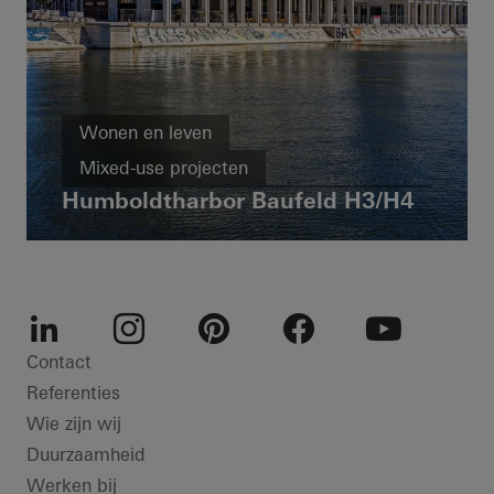
Wonen en leven
Mixed-use projecten
Humboldtharbor Baufeld H3/H4
Appartementencomplex
Nieuwbouw
Passiefhuis
LEED
Ramen
Deuren
Vliesgevels
Brandwering- en rookafvoer
Veiligheid
Germany
LinkedIn
Instagram
Pinterest
Facebook
Youtube
Contact
Referenties
Wie zijn wij
Duurzaamheid
Werken bij