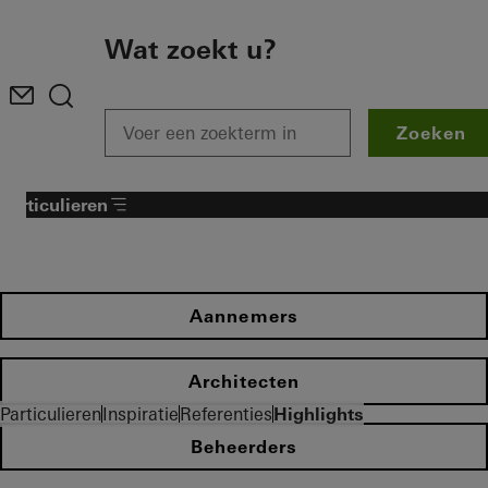
To the main content
Wat zoekt u?
Zoeken
Particulieren
Aannemers
Architecten
Particulieren
Inspiratie
Referenties
Highlights
Beheerders