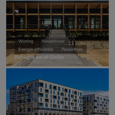
Woning
Nieuwbouw
Energie-efficiëntie
Passiefhuis
Refugio en el Delta
Weerstand
Design en esthetiek
Ramen
Vliesgevels
Brandwering- en rookafvoer
Veiligheid
BIPV
Argentina