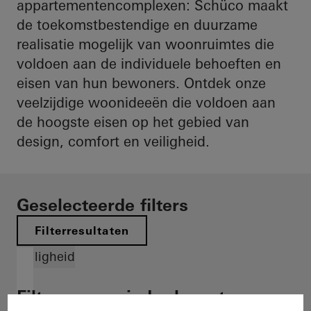
appartementencomplexen: Schüco maakt
de toekomstbestendige en duurzame
realisatie mogelijk van woonruimtes die
voldoen aan de individuele behoeften en
eisen van hun bewoners. Ontdek onze
veelzijdige woonideeën die voldoen aan
de hoogste eisen op het gebied van
design, comfort en veiligheid.
Geselecteerde filters
Filterresultaten
Veiligheid
Filter nu en vind relevante