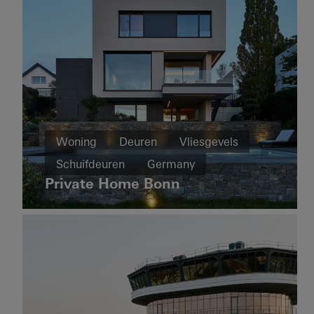
Ramen
Vliesgevels
United
Kingdom
Woning
Nieuwbouw
Woning
Deuren
Vliesgevels
The
Ramen
Schuifdeuren
Germany
Boat
Vliesgevels
Shad
Private Home Bonn
Schuifdeuren
Australia