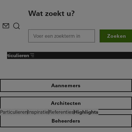
To the main content
Wat zoekt u?
Zoeken
Particulieren
Aannemers
Architecten
Particulieren
Inspiratie
Referenties
Highlights
Beheerders