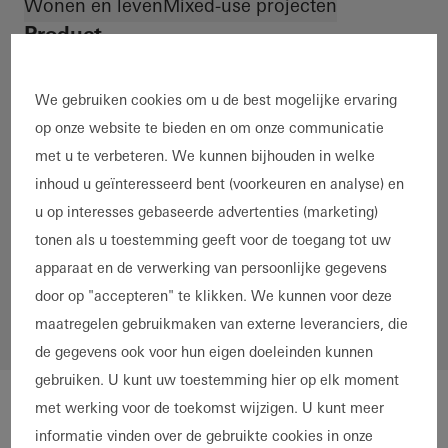
Wonen en leven
Mixed-use projecten
Product
Ramen
Deuren
Schuifdeuren
Vliesgevels
Veiligheid
Brandwering- en rookafvoer
We gebruiken cookies om u de best mogelijke ervaring
Gebouwautomatisering
Zonwering
BIPV
op onze website te bieden en om onze communicatie
Zonnewarmte
met u te verbeteren. We kunnen bijhouden in welke
Materiaal
inhoud u geïnteresseerd bent (voorkeuren en analyse) en
Aluminium
Kunststof
Staal & roestvrij staal
u op interesses gebaseerde advertenties (marketing)
Landen
tonen als u toestemming geeft voor de toegang tot uw
*
apparaat en de verwerking van persoonlijke gegevens
door op "accepteren" te klikken. We kunnen voor deze
maatregelen gebruikmaken van externe leveranciers, die
de gegevens ook voor hun eigen doeleinden kunnen
gebruiken. U kunt uw toestemming hier op elk moment
met werking voor de toekomst wijzigen. U kunt meer
informatie vinden over de gebruikte cookies in onze