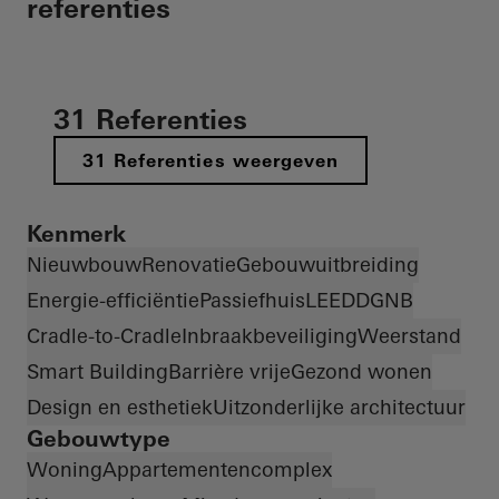
referenties
31 Referenties
31 Referenties weergeven
Kenmerk
Nieuwbouw
Renovatie
Gebouwuitbreiding
Energie-efficiëntie
Passiefhuis
LEED
DGNB
Cradle-to-Cradle
Inbraakbeveiliging
Weerstand
Smart Building
Barrière vrije
Gezond wonen
Design en esthetiek
Uitzonderlijke architectuur
Gebouwtype
Woning
Appartementencomplex