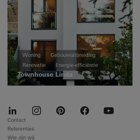
Woning
Gebouwuitbreiding
Renovatie
Energie-efficiëntie
Townhouse Linda
Gezond wonen
Deuren
Schuifdeuren
Germany
LinkedIn
Instagram
Pinterest
Facebook
Youtube
Contact
Referenties
Wie zijn wij