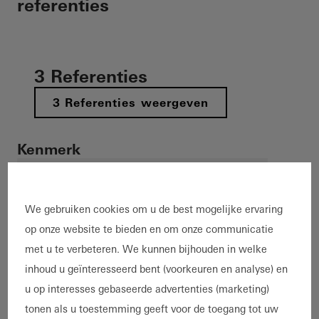
referenties
3 Referenties
3 Referenties weergeven
Kenmerk
Nieuwbouw
Renovatie
Gebouwuitbreiding
Decarbonisatie
Energie-efficiëntie
Passiefhuis
We gebruiken cookies om u de best mogelijke ervaring
LEED
DGNB
Cradle-to-Cradle
Brandbeveiliging
op onze website te bieden en om onze communicatie
Rookbeveiliging
Inbraakbeveiliging
Weerstand
met u te verbeteren. We kunnen bijhouden in welke
Smart Building
Barrière vrije
Gezond wonen
inhoud u geïnteresseerd bent (voorkeuren en analyse) en
Design en esthetiek
Uitzonderlijke architectuur
u op interesses gebaseerde advertenties (marketing)
Referentieprojecten
tonen als u toestemming geeft voor de toegang tot uw