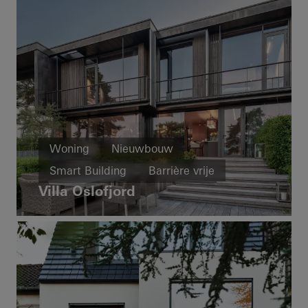
Woning
Nieuwbouw
Smart Building
Barrière vrije
Villa Oslofjord
Gezond wonen
Vliesgevels
Schuifdeuren
Gebouwautomatisering
Norway