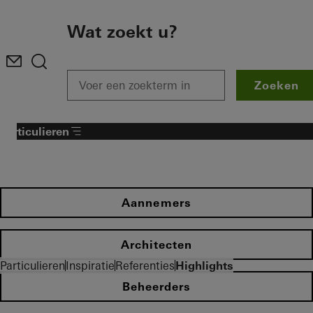
To the main content
Wat zoekt u?
Zoeken
Particulieren
Aannemers
Architecten
Particulieren
Inspiratie
Referenties
Highlights
Beheerders