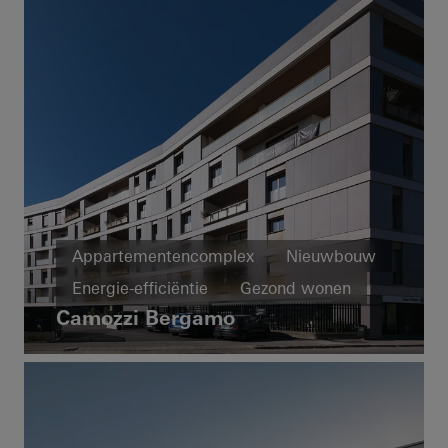
Appartementencomplex
Nieuwbouw
Energie-efficiëntie
Gezond wonen
Camozzi Bergamo
Ramen
Brandwering- en rookafvoer
Schuifdeuren
Italy