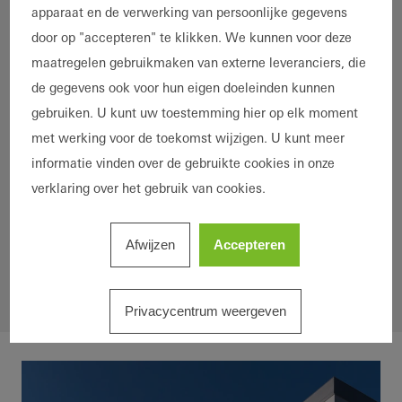
Gebouwtype
apparaat en de verwerking van persoonlijke gegevens
Woning
Appartementencomplex
door op "accepteren" te klikken. We kunnen voor deze
Product
maatregelen gebruikmaken van externe leveranciers, die
Ramen
Deuren
Schuifdeuren
Vliesgevels
de gegevens ook voor hun eigen doeleinden kunnen
Brandwering- en rookafvoer
gebruiken. U kunt uw toestemming hier op elk moment
met werking voor de toekomst wijzigen. U kunt meer
Gebouwautomatisering
Materiaal
informatie vinden over de gebruikte cookies in onze
verklaring over het gebruik van cookies.
Aluminium
Kunststof
Landen
*
Afwijzen
Accepteren
Privacycentrum weergeven