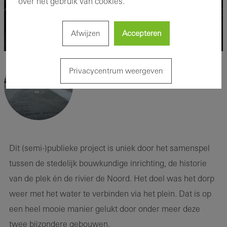
over het gebruik van cookies.
Afwijzen
Accepteren
Privacycentrum weergeven
Dit (semi-)publieke project is uniek door het samenspel
tussen de stedelijk bouwkundige inrichting, de historie
van de plek én de rivier de Noord. Het doel was het dorp
weer met het water te verbinden via het plein. Dat is op
een heel mooie manier gelukt door onder meer deze
twee bijzondere gebouwen.