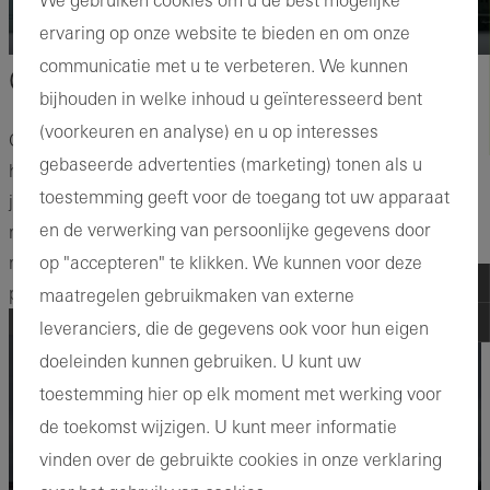
ervaring op onze website te bieden en om onze
communicatie met u te verbeteren. We kunnen
Over De Noordkade
bijhouden in welke inhoud u geïnteresseerd bent
(voorkeuren en analyse) en u op interesses
Gelegen aan het Noordeinde in Hendrik-Ido-Ambacht ligt de
gebaseerde advertenties (marketing) tonen als u
historische Noordkade, waaraan ogenschijnlijk twee luxe
toestemming geeft voor de toegang tot uw apparaat
jachten liggen aangemeerd. In werkelijkheid zijn het twee
en de verwerking van persoonlijke gegevens door
multifunctionele gebouwen die verwijzen naar het
op "accepteren" te klikken. We kunnen voor deze
maritieme verleden, het heden en de toekomst van deze
plek.
maatregelen gebruikmaken van externe
leveranciers, die de gegevens ook voor hun eigen
Cookie-instellingen beheren ...
doeleinden kunnen gebruiken. U kunt uw
toestemming hier op elk moment met werking voor
de toekomst wijzigen. U kunt meer informatie
vinden over de gebruikte cookies in onze verklaring