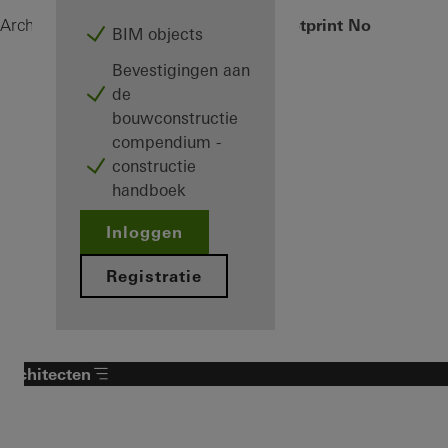
Schüco Footprint Noordkade
Architecten
Schüco Footprint
BIM objects
Bevestigingen aan
de
bouwconstructie
compendium -
constructie
handboek
Inloggen
Registratie
Architecten