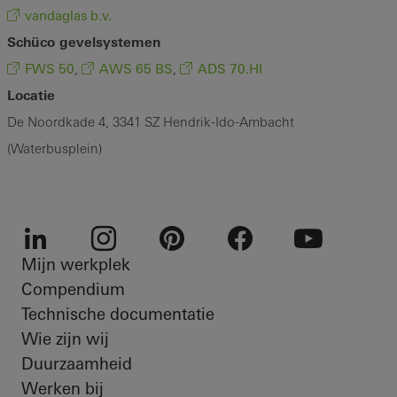
vandaglas b.v.
Schüco gevelsystemen
FWS 50
AWS 65 BS
ADS 70.HI
,
,
Locatie
De Noordkade 4, 3341 SZ Hendrik-Ido-Ambacht
(Waterbusplein)
Mijn werkplek
LinkedIn
Instagram
Pinterest
Facebook
Youtube
Compendium
Technische documentatie
Wie zijn wij
Duurzaamheid
Werken bij