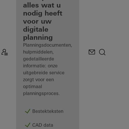
geregistreerd
alles wat u
architect
nodig heeft
voor uw
Ontdek
digitale
Mijn
Werkplek
planning
Planningsdocumenten,
hulpmiddelen,
gedetailleerde
informatie: onze
uitgebreide service
zorgt voor een
optimaal
planningsproces.
Bestekteksten
CAD data