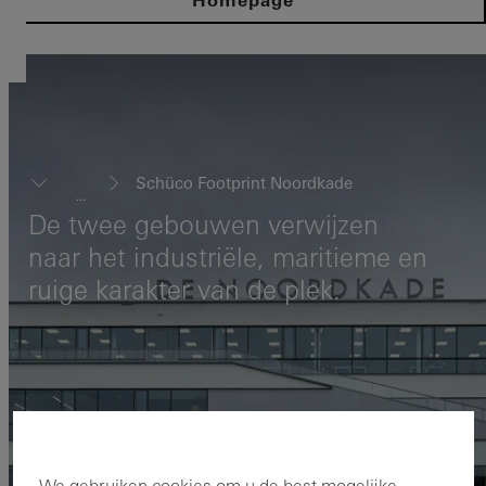
Homepage
Schüco Footprint Noordkade
...
De twee gebouwen verwijzen
naar het industriële, maritieme en
ruige karakter van de plek.
We gebruiken cookies om u de best mogelijke