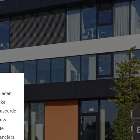
bieden
lke
baseerde
 uw
te
anciers,