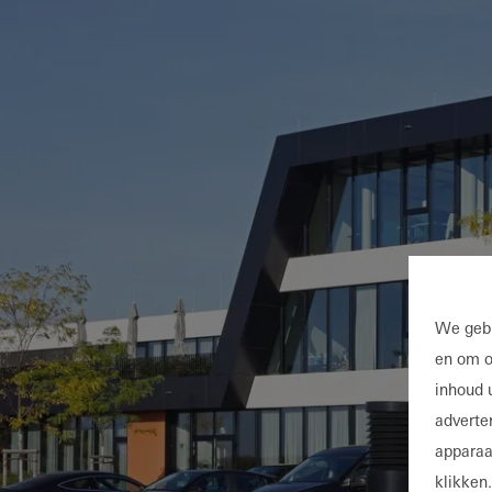
We gebr
en om o
inhoud 
adverte
apparaa
klikken