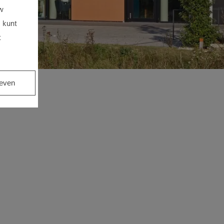
uw
 kunt
t
even