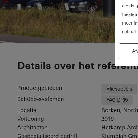
die de 
toestem
meer in
gebruik
Af
Netgo
Details over het referent
Productgebieden
Vliesgevels
Schüco-systemen
FACID 65
Locatie
Borken, Nort
Voltooiing
2019
Architecten
Hetkamp Arch
Gespecialiseerd bedrijf
Klumpjan G