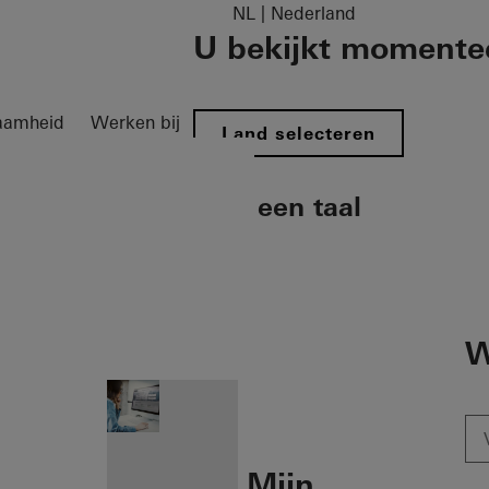
NL | Nederland
U bekijkt momente
aamheid
Werken bij
Land selecteren
Kies een taal
on öffnen
W
Mijn