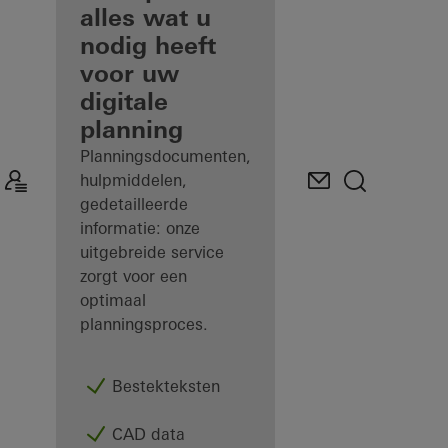
geregistreerd
alles wat u
architect
nodig heeft
voor uw
Ontdek
digitale
Mijn
Werkplek
planning
Planningsdocumenten,
hulpmiddelen,
gedetailleerde
informatie: onze
uitgebreide service
zorgt voor een
optimaal
planningsproces.
Bestekteksten
CAD data