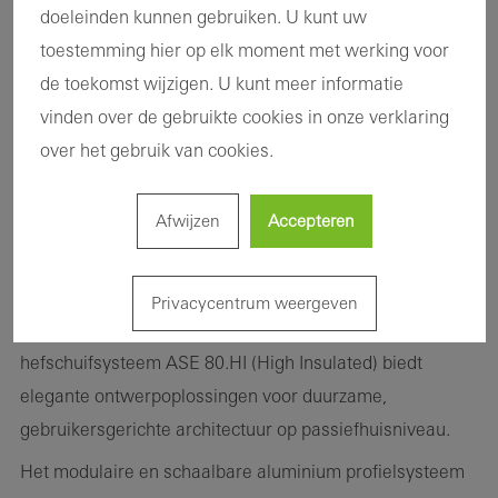
doeleinden kunnen gebruiken. U kunt uw
toestemming hier op elk moment met werking voor
de toekomst wijzigen. U kunt meer informatie
vinden over de gebruikte cookies in onze verklaring
over het gebruik van cookies.
Hoogwaardig thermisch geïsoleerd schuif- en
Afwijzen
Accepteren
hefschuifsysteem van de nieuwste generatie
Barrièrevrijheid , hoog comfort en filigrane optiek - het
Privacycentrum weergeven
hoogwaardig thermisch geïsoleerde Schüco Schuif- en
hefschuifsysteem ASE 80.HI (High Insulated) biedt
elegante ontwerpoplossingen voor duurzame,
gebruikersgerichte architectuur op passiefhuisniveau.
Het modulaire en schaalbare aluminium profielsysteem