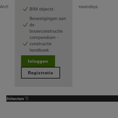
ASE
Architecten
Producten
Schuifdeur- en vouwwandsystemen
BIM objects
Bevestigingen aan
de
bouwconstructie
compendium -
constructie
handboek
Inloggen
Registratie
Architecten