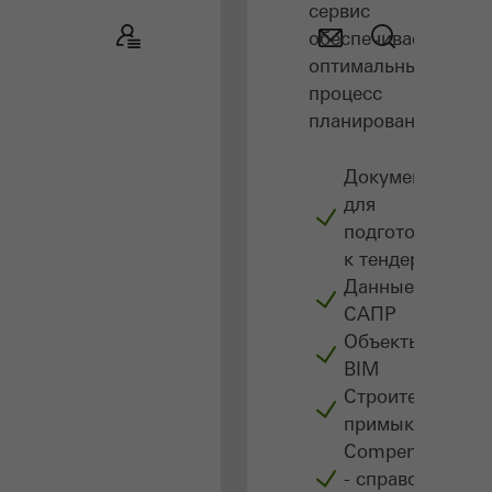
сервис
обеспечивает
оптимальный
процесс
планирования.
Документы
для
подготовки
к тендеру
Данные
САПР
Объекты
BIM
Строительные
примыкания
Сompendium
- справочник