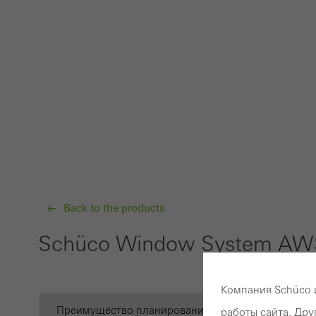
Back to the products
Schüco Window System AWS
Компания Schüco 
Преимущество планирования
Галерея
работы сайта. Др