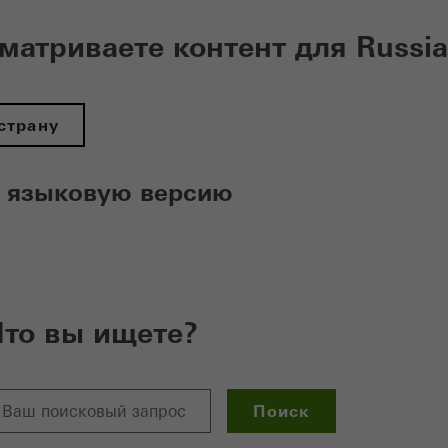
a
матриваете контент для Russia
страну
 языковую версию
Что вы ищете?
Поиск