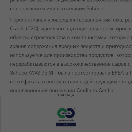
стические / аналитические файлы cookie
айлы cookie используются для статистики и анализа использ
солнцезащиты или вентиляции Schüco.
мизации услуг, например, путем оценки проведенных кампан
Перспективная усовершенствованная система, раз
e используются для повышения удобства использования веб-с
Cradle (C2C), идеально подходит для проектиров
овательно, для удобства пользователя. Они собирают инфор
области строительства с компонентами, которые 
льзовании веб-сайта, количестве посещений, средней продо
зрения содержания вредных веществ и пригоднос
вания на сайте и просмотренных страницах.
используется для производства продуктов, котор
перерабатываются в высококачественное сырье с 
тинговые / сторонние файлы cookie
Schüco AWS 75.SI+ была протестирована EPEA в Г
етинговые файлы cookie используются сторонними поставщи
сертификата в соответствии с действующим стан
ражения персонализированной и востребованной рекламы дл
инновационной продукции Cradle to Cradle.
ователей. Для этого они отслеживают посетителей на разных
НАГРАДА
тся и сторонних сервисов, которые предоставляют свои услу
стоятельно.
Отменить