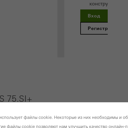
конструкций
Вход
Регистрация
Преимуществ
зарегистрир
архитекторо
 75.SI+
Откройте для себ
«Мой рабочий сто
использует файлы cookie. Некоторые из них необходимы и о
Техническая информация
Документация
Данные
угие файлы cookie позволяют нам улучшить качество онлайн-