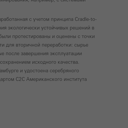
ования сайта и
ий. Эти файлы
работанная с учетом принципа Cradle-to-
айта и,
ания экологически устойчивых решений в
мацию об
были протестированы и оценены с точки
лжительности
ти для вторичной переработки: сырье
ые после завершения эксплуатации
сохранением исходного качества.
амбурге и удостоена серебряного
ками услуг для
дартом C2C Американского института
я отдельных
 сайтах. Это
ги
Сохранить