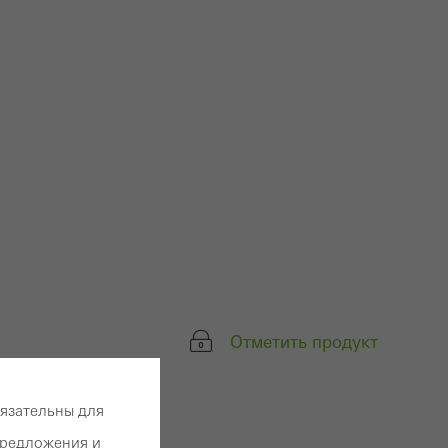
а для
ованных
в
Отметить продукт
я
л»​
бязательны для
 из САПР
предложения и