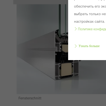
обеспечить его эк
выбрать только н
настройках сайта
Политике конфид
Узнать больше
Требу
откл
Техн
сайто
сайта
Fensterschnitt