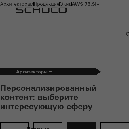
Архитекторам
Продукция
Окна
AWS 75.SI+
О
Архитекторы
Персонализированный
контент: выберите
интересующую сферу
Частные