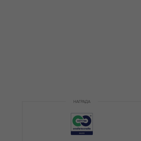
Стати
Эти ф
опти
cooki
след
испо
пребы
Марке
Марк
отоб
польз
НАГРАДА
касае
само