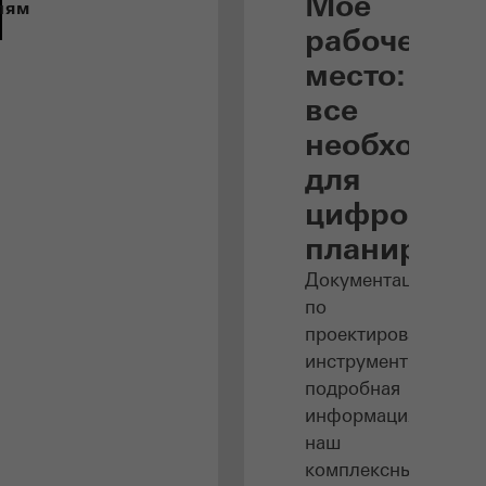
Мое
лям
рабочее
место:
все
необходим
для
цифрового
планирова
Документация
по
проектированию,
инструменты,
подробная
информация:
наш
комплексный