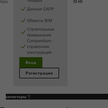
тендеру
ADS 75 HD.HI
Архитекторам
Продукция
Окна
Данные САПР
Объекты BIM
Строительные
примыкания
Сompendium -
справочник
конструкций
Вход
Регистрация
Архитекторы