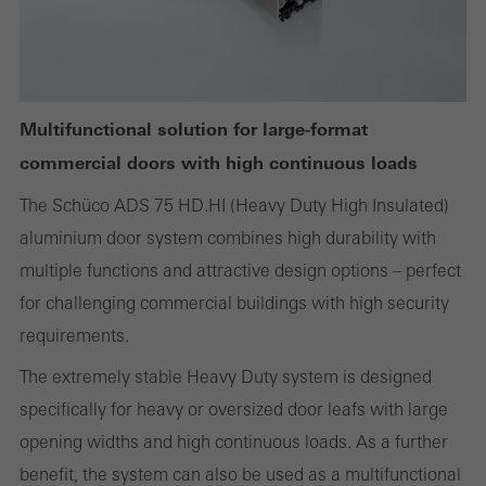
корректной работы веб-сайтов Schüco, их нельзя отключить.
Без этих файлов cookie некоторые разделы веб-сайта или
запрашиваемые услуги не могут быть предоставлены.
Multifunctional solution for large-format
commercial doors with high continuous loads
Статистические / аналитические файлы cookie
Эти файлы cookie используются для статистики и анализа
The Schüco ADS 75 HD.HI (Heavy Duty High Insulated)
использования сайта и оптимизации услуг, например, путем
aluminium door system combines high durability with
оценки проведенных кампаний. Эти файлы cookie
multiple functions and attractive design options – perfect
используются для повышения удобства использования веб-
for challenging commercial buildings with high security
сайта и, следовательно, для удобства пользователя. Они
requirements.
собирают информацию об использовании веб-сайта,
The extremely stable Heavy Duty system is designed
количестве посещений, средней продолжительности
specifically for heavy or oversized door leafs with large
пребывания на сайте и просмотренных страницах.
opening widths and high continuous loads. As a further
benefit, the system can also be used as a multifunctional