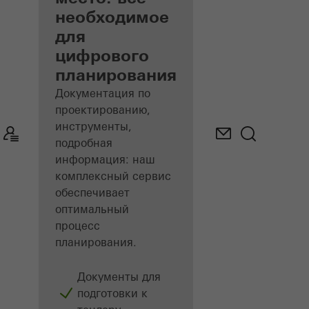
архитекторов
необходимое
для
Откройте для
цифрового
себя «Мой
рабочий стол»​
планирования
Документация по
проектированию,
инструменты,
подробная
информация: наш
комплексный сервис
обеспечивает
оптимальный
процесс
планирования.
Документы для
подготовки к