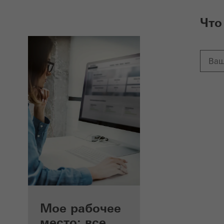
Что
Преимущества для
Мое рабочее
зарегистрированных
место: все