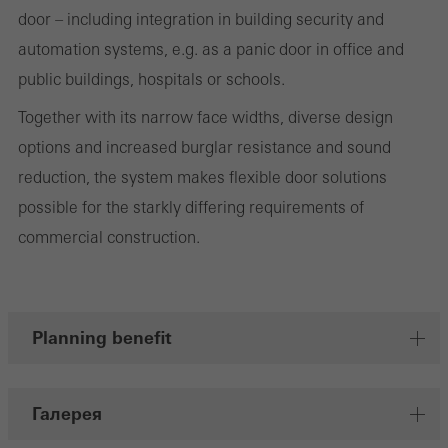
door – including integration in building security and
Маркетинговые / сторонние файлы cookie
automation systems, e.g. as a panic door in office and
Маркетинговые файлы cookie используются сторонними
public buildings, hospitals or schools.
поставщиками услуг для отображения
Together with its narrow face widths, diverse design
персонализированной и востребованной рекламы для
options and increased burglar resistance and sound
отдельных пользователей. Для этого они отслеживают
reduction, the system makes flexible door solutions
посетителей на разных сайтах. Это касается и сторонних
possible for the starkly differing requirements of
сервисов, которые предоставляют свои услуги
commercial construction.
самостоятельно.
Сохранить
Planning benefit
Галерея