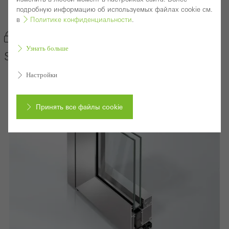
подробную информацию об используемых файлах cookie см.
Back to the products
в
Политике конфиденциальности
.
Отметить продукт
Узнать больше
Schüco Door System ADS 75 HD.HI
Настройки
Принять все файлы cookie
Отменить
Требуемые файлы cookie (необходимые, функциональные,
незаменимые) не могут быть отключены
Технически необходимые файлы cookie используются для