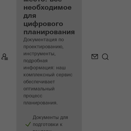
архитекторов
необходимое
для
Откройте для
цифрового
себя «Мой
рабочий стол»​
планирования
Документация по
проектированию,
инструменты,
подробная
информация: наш
комплексный сервис
обеспечивает
оптимальный
процесс
планирования.
Документы для
подготовки к