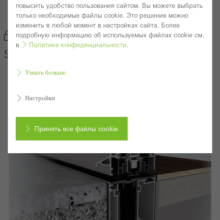
повысить удобство пользования сайтом. Вы можете выбрать
Back to the products
только необходимые файлы cookie. Это решение можно
изменить в любой момент в настройках сайта. Более
Отметить продукт
подробную информацию об используемых файлах cookie см.
в
Политике конфиденциальности
.
Schüco Door System AD UP 75
Узнать больше
Настройки
Принять все файлы cookie
Отменить
Требуемые файлы cookie (необходимые, функциональные,