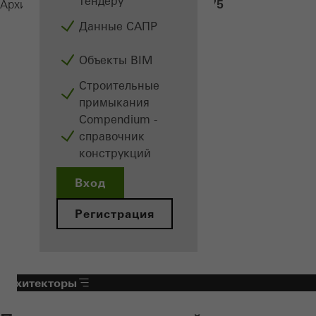
тендеру
AD UP 75
Архитекторам
Продукция
Двери
Данные САПР
Объекты BIM
Строительные
примыкания
Сompendium -
справочник
конструкций
Вход
Регистрация
Архитекторы