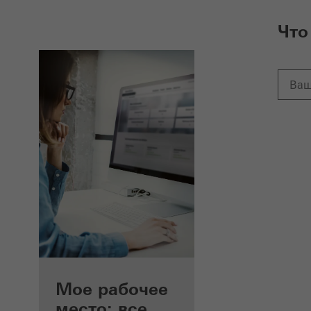
Что
Преимущества для
Мое рабочее
зарегистрированных
место: все