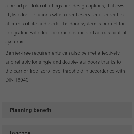
a broad portfolio of fittings and design options, it allows
stylish door solutions which meet every requirement for
all areas of life and work. The door system is perfect for
Маркетинговые / сторонние файлы cookie
integration with door communication and access control
Маркетинговые файлы cookie используются сторонними
systems.
поставщиками услуг для отображения
Barrier-free requirements can also be met effectively
персонализированной и востребованной рекламы для
and reliably for single and double-leaf doors thanks to
отдельных пользователей. Для этого они отслеживают
the barrier-free, zero-level threshold in accordance with
посетителей на разных сайтах. Это касается и сторонних
DIN 18040.
сервисов, которые предоставляют свои услуги
самостоятельно.
Planning benefit
Сохранить
Галерея