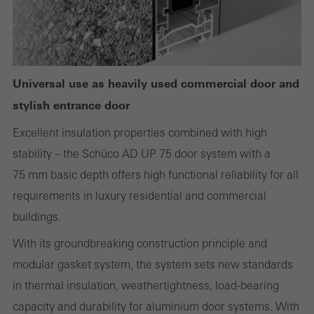
незаменимые) не могут быть отключены
Технически необходимые файлы cookie используются для
корректной работы веб-сайтов Schüco, их нельзя отключить.
Без этих файлов cookie некоторые разделы веб-сайта или
запрашиваемые услуги не могут быть предоставлены.
Universal use as heavily used commercial door and
stylish entrance door
Excellent insulation properties combined with high
Статистические / аналитические файлы cookie
stability – the Schüco AD UP 75 door system with a
Эти файлы cookie используются для статистики и анализа
75 mm basic depth offers high functional reliability for all
использования сайта и оптимизации услуг, например, путем
requirements in luxury residential and commercial
оценки проведенных кампаний. Эти файлы cookie
buildings.
используются для повышения удобства использования веб-
With its groundbreaking construction principle and
сайта и, следовательно, для удобства пользователя. Они
modular gasket system, the system sets new standards
собирают информацию об использовании веб-сайта,
in thermal insulation, weathertightness, load-bearing
количестве посещений, средней продолжительности
capacity and durability for aluminium door systems. With
пребывания на сайте и просмотренных страницах.