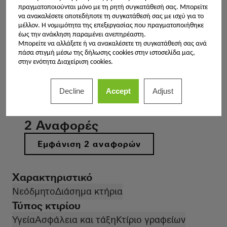
πραγματοποιούνται μόνο με τη ρητή συγκατάθεσή σας. Μπορείτε
Φιλτράρισμα αποτελεσμάτων
να ανακαλέσετε οποτεδήποτε τη συγκατάθεσή σας με ισχύ για το
μέλλον. Η νομιμότητα της επεξεργασίας που πραγματοποιήθηκε
Μεταφορές και Υποδομές
έως την ανάκληση παραμένει ανεπηρέαστη.
Μπορείτε να αλλάξετε ή να ανακαλέσετε τη συγκατάθεσή σας ανά
πάσα στιγμή μέσω της δήλωσης cookies στην ιστοσελίδα μας,
Επιλέξτε φίλτρα για να
στην ενότητα Διαχείριση cookies.
περιορίσετε τα αποτελέσματα
Decline
Accept
Adjust
2 Αναφορές
Εμφάνιση 2 αναφορών
Χαρακτηριστικό
Νεόδμητο
Διάσημα κτήρια
Τύπος κτιρίου
Υγεία
Ασφάλεια και τάξη
Κτίριο γραφείων