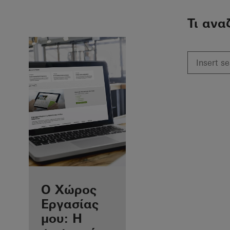
To the main content
Τι ανα
Προνόμια για
Ο Χώρος
εσάς ως
Εργασίας
εγγεγραμμένος
μου: Η