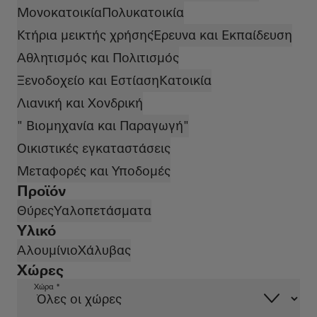
Μονοκατοικία
Πολυκατοικία
Κτήρια μεικτής χρήσης
Έρευνα και Εκπαίδευση
Αθλητισμός και Πολιτισμός
Ξενοδοχείο και Εστίαση
Κατοικία
Λιανική και Χονδρική
" Βιομηχανία και Παραγωγή"
Οικιστικές εγκαταστάσεις
Μεταφορές και Υποδομές
Προϊόν
Θύρες
Υαλοπετάσματα
Υλικό
Αλουμίνιο
Χάλυβας
Χώρες
Χώρα *