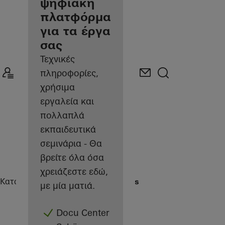
κατασκευαστής
ψηφιακή
πλατφόρμα
για τα έργα
σας
Τεχνικές
πληροφορίες,
χρήσιμα
εργαλεία και
πολλαπλά
εκπαιδευτικά
σεμινάρια - Θα
βρείτε όλα όσα
χρειάζεστε εδώ,
Κατασκευαστές
Αναφορές
Highlights
με μία ματιά.
Docu Center