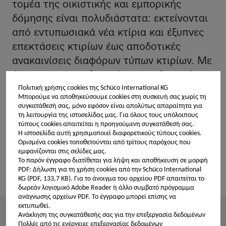
τομέα της οικιστικής και εμπορικής
δόμησης είναι πολυδιάστατα: εκτείνονται
από εντυπωσιακά νέα κτίρια και έξυπνες
επεκτάσεις κτιρίων έως αποδοτικές
ανακαινίσεις διαφόρων τύπων κτιρίων. Με
έμφαση στο σχεδιασμό, σε συνδυασμό
διαφορετικών υλικών και προϊόντων: εδώ
Πολιτική χρήσης cookies της Schüco International KG
Μπορούμε να αποθηκεύσουμε cookies στη συσκευή σας χωρίς τη
σας παρουσιάζουμε διεθνή έργα
συγκατάθεσή σας, μόνο εφόσον είναι απολύτως απαραίτητα για
αναφοράς που αποτελούν σημείο
τη λειτουργία της ιστοσελίδας μας. Για όλους τους υπόλοιπους
τύπους cookies απαιτείται η προηγούμενη συγκατάθεσή σας.
αναφοράς και μπορούν να αποτελέσουν
Η ιστοσελίδα αυτή χρησιμοποιεί διαφορετικούς τύπους cookies.
Ορισμένα cookies τοποθετούνται από τρίτους παρόχους που
μια πλούσια πηγή έμπνευσης για εσάς
εμφανίζονται στις σελίδες μας.
κατά τον σχεδιασμό και την υλοποίηση
Το παρόν έγγραφο διατίθεται για λήψη και αποθήκευση σε μορφή
PDF: Δήλωση για τη χρήση cookies από την Schüco International
των έργων σας.
KG (PDF, 133,7 KB).
Για το άνοιγμα του αρχείου PDF απαιτείται το
δωρεάν λογισμικό Adobe Reader ή άλλο συμβατό πρόγραμμα
ανάγνωσης αρχείων PDF. Το έγγραφο μπορεί επίσης να
εκτυπωθεί.
Ανάκληση της συγκατάθεσής σας για την επεξεργασία δεδομένων
Επιλεγμένα φίλτρα
Πολλές από τις ενέργειες επεξεργασίας δεδομένων