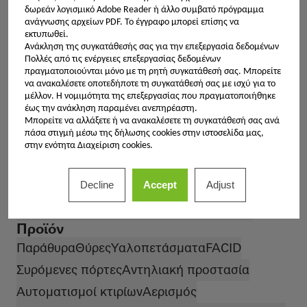
δωρεάν λογισμικό Adobe Reader ή άλλο συμβατό πρόγραμμα
Σχεδιασμός κι Αισθητική
Πυροπροστασία
ανάγνωσης αρχείων PDF. Το έγγραφο μπορεί επίσης να
εκτυπωθεί.
Εξαιρετική Αρχιτεκτονική
BREEAM
Ανάκληση της συγκατάθεσής σας για την επεξεργασία δεδομένων
Έξυπνο κτήριο
Προστασία από τον κάπνο
Πολλές από τις ενέργειες επεξεργασίας δεδομένων
πραγματοποιούνται μόνο με τη ρητή συγκατάθεσή σας. Μπορείτε
Διάσημα κτήρια
Κυκλικότητα
DGNB
LEED
να ανακαλέσετε οποτεδήποτε τη συγκατάθεσή σας με ισχύ για το
μέλλον. Η νομιμότητα της επεξεργασίας που πραγματοποιήθηκε
Παθητικό κτήριο
Ελαστικότητα
έως την ανάκληση παραμένει ανεπηρέαστη.
Μπορείτε να αλλάξετε ή να ανακαλέσετε τη συγκατάθεσή σας ανά
Υψηλή ασφάλεια
Ευεξία
πάσα στιγμή μέσω της δήλωσης cookies στην ιστοσελίδα μας,
στην ενότητα Διαχείριση cookies.
Αντιδιαρρηκτική προστασία
Τύπος κτιρίου
Decline
Accept
Adjust
Μονοκατοικία
Έρευνα και Εκπαίδευση
Αθλητισμός και Πολιτισμός
Πολυκατοικία
Προϊόν
Παράθυρα
Θύρες
Υαλοπετάσματα
FACID
Συρόμενες πόρτες
Αντηλιακή προστασία
Αυτοματισμοί κτιρίων
Αερισμός