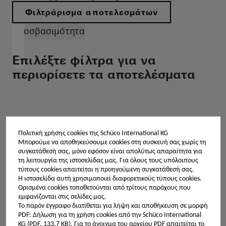
Φιλτράρισμα αποτελεσμάτων
Προσβασιμότητα
Επιλέξτε φίλτρα για να
περιορίσετε τα αποτελέσματα
14 Αναφορές
Πολιτική χρήσης cookies της Schüco International KG
Εμφάνιση 14 αναφορών
Μπορούμε να αποθηκεύσουμε cookies στη συσκευή σας χωρίς τη
συγκατάθεσή σας, μόνο εφόσον είναι απολύτως απαραίτητα για
τη λειτουργία της ιστοσελίδας μας. Για όλους τους υπόλοιπους
τύπους cookies απαιτείται η προηγούμενη συγκατάθεσή σας.
Χαρακτηριστικό
Η ιστοσελίδα αυτή χρησιμοποιεί διαφορετικούς τύπους cookies.
Ορισμένα cookies τοποθετούνται από τρίτους παρόχους που
Απανθρακοποίηση
Cradle-to-Cradle
εμφανίζονται στις σελίδες μας.
Προσβασιμότητα
Νεόδμητο
Ανακατασκευή
Το παρόν έγγραφο διατίθεται για λήψη και αποθήκευση σε μορφή
PDF: Δήλωση για τη χρήση cookies από την Schüco International
Ανακαίνηση κτηρίου
Ενεργειακή απόδοση
KG (PDF, 133,7 KB).
Για το άνοιγμα του αρχείου PDF απαιτείται το