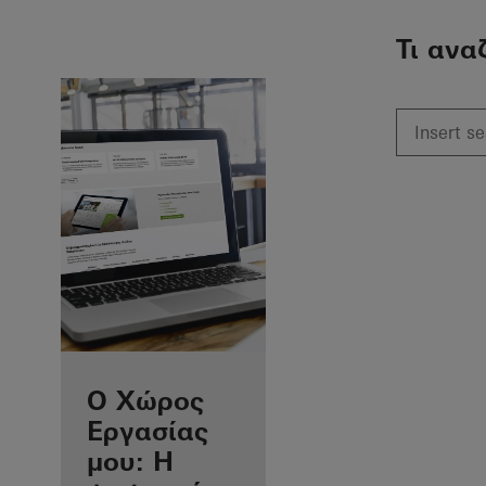
To the main content
Τι ανα
Προνόμια για
Ο Χώρος
εσάς ως
Εργασίας
εγγεγραμμένος
μου: Η