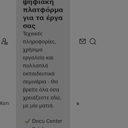
κατασκευαστής
ψηφιακή
πλατφόρμα
για τα έργα
σας
Τεχνικές
πληροφορίες,
χρήσιμα
εργαλεία και
πολλαπλά
εκπαιδευτικά
σεμινάρια - Θα
βρείτε όλα όσα
χρειάζεστε εδώ,
Κατασκευαστές
Αναφορές
Highlights
με μία ματιά.
Docu Center