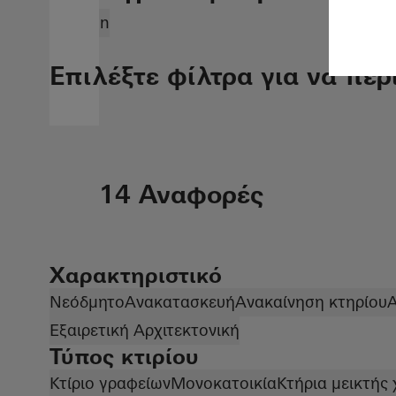
Sweden
Επιλέξτε φίλτρα για να περ
14 Αναφορές
Χαρακτηριστικό
Νεόδμητο
Ανακατασκευή
Ανακαίνηση κτηρίου
Εξαιρετική Αρχιτεκτονική
Τύπος κτιρίου
Κτίριο γραφείων
Μονοκατοικία
Κτήρια μεικτής