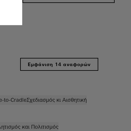
Εμφάνιση 14 αναφορών
e-to-Cradle
Σχεδιασμός κι Αισθητική
ητισμός και Πολιτισμός