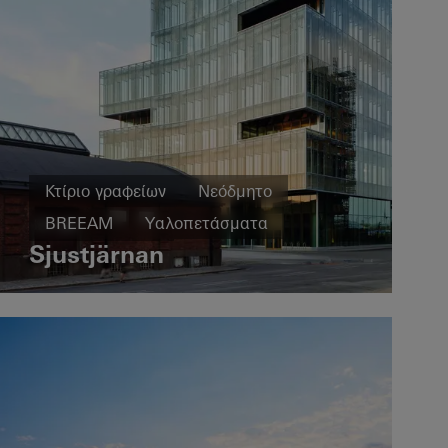
Κτίριο γραφείων
Νεόδμητο
BREEAM
Υαλοπετάσματα
Sjustjärnan
Sweden