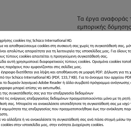
εσάς ως
εγγεγραμμένος
αρχιτέκτονας
Τα έργα αναφοράς τ
εμπορικής δόμησης 
Ανακαλύψτε
εντυπωσιακά νέα κτ
τον Χώρο
Εργασίας
 χρήσης cookies της Schüco International KG
αποδοτικές ανακαιν
μου
 να αποθηκεύσουμε cookies στη συσκευή σας χωρίς τη συγκατάθεσή σας, μό
έμφαση στο σχεδιασ
ίναι απολύτως απαραίτητα για τη λειτουργία της ιστοσελίδας μας. Για όλους τ
υς τύπους cookies απαιτείται η προηγούμενη συγκατάθεσή σας.
προϊόντα: εδώ σας
λίδα αυτή χρησιμοποιεί διαφορετικούς τύπους cookies. Ορισμένα cookies τοπο
που μπορούν να απ
ους παρόχους που εμφανίζονται στις σελίδες μας.
 έγγραφο διατίθεται για λήψη και αποθήκευση σε μορφή PDF: Δήλωση για τη 
για εσάς κατά τον 
πό την Schüco International KG (PDF, 133,7 KB).
Για το άνοιγμα του αρχείου PD
σας.
αι το δωρεάν λογισμικό Adobe Reader ή άλλο συμβατό πρόγραμμα ανάγνωσης
έγγραφο μπορεί επίσης να εκτυπωθεί.
 της συγκατάθεσής σας για την επεξεργασία δεδομένων
πό τις ενέργειες επεξεργασίας δεδομένων πραγματοποιούνται μόνο με τη ρητή
εσή σας. Μπορείτε να ανακαλέσετε οποτεδήποτε τη συγκατάθεσή σας με ισχύ 
Η νομιμότητα της επεξεργασίας που πραγματοποιήθηκε έως την ανάκληση παρ
αστη.
 να αλλάξετε ή να ανακαλέσετε τη συγκατάθεσή σας ανά πάσα στιγμή μέσω τη
cookies στην ιστοσελίδα μας, στην ενότητα Διαχείριση cookies.