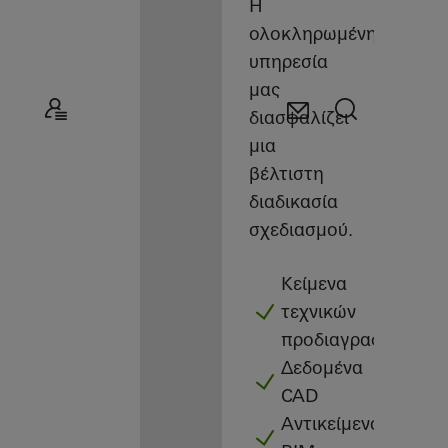
Η
ολοκληρωμένη
υπηρεσία
μας
διασφαλίζει
μια
βέλτιστη
διαδικασία
σχεδιασμού.
Κείμενα
τεχνικών
προδιαγραφών
Δεδομένα
CAD
Αντικείμενα