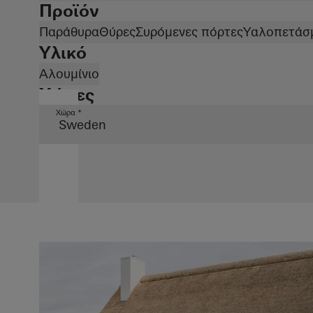
Προϊόν
Παράθυρα
Θύρες
Συρόμενες πόρτες
Υαλοπετάσ
Υλικό
Αλουμίνιο
Χώρες
Χώρα *