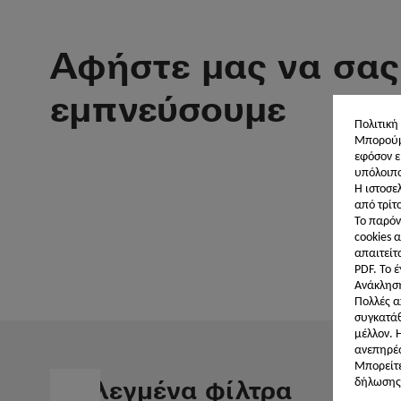
Αφήστε μας να σας
εμπνεύσουμε
Πολιτική
Μπορούμε
εφόσον ε
υπόλοιπο
Η ιστοσε
από τρίτ
Το παρόν
cookies α
απαιτείτ
PDF. Το 
Ανάκληση
Πολλές α
συγκατάθ
μέλλον. 
ανεπηρέ
Μπορείτε
Επιλεγμένα φίλτρα
δήλωσης 