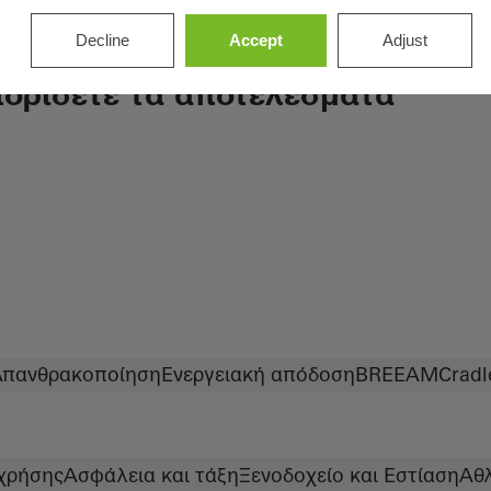
Decline
Accept
Adjust
ιορίσετε τα αποτελέσματα
Απανθρακοποίηση
Ενεργειακή απόδοση
BREEAM
Cradl
 χρήσης
Ασφάλεια και τάξη
Ξενοδοχείο και Εστίαση
Αθλ