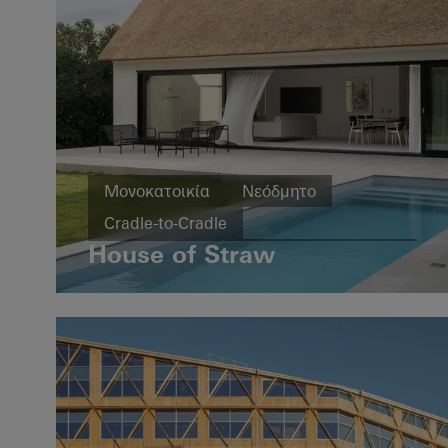
Μονοκατοικία
Νεόδμητο
Cradle-to-Cradle
House of Straw
Σχεδιασμός κι Αισθητική
Παράθυρα
Θύρες
Συρόμενες πόρτες
Sweden