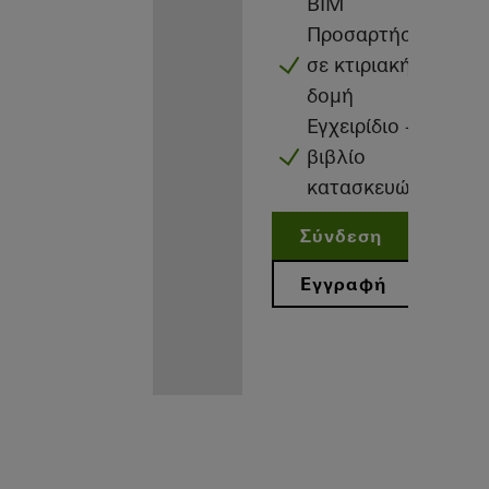
BIM
Προσαρτήσεις
σε κτιριακή
δομή
Εγχειρίδιο -
βιβλίο
κατασκευών
Σύνδεση
Εγγραφή
Προνόμια για