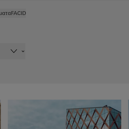
ματα
FACID