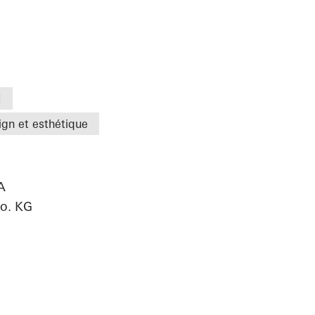
I
ign et esthétique
A
o. KG