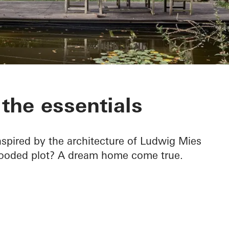
 Krefeld
the essentials
spired by the architecture of Ludwig Mies
wooded plot? A dream home come true.