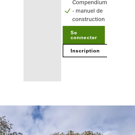
Compendium
- manuel de
construction
Se
connecter
Inscription
Avantages
pour vous en
tant
qu'architecte