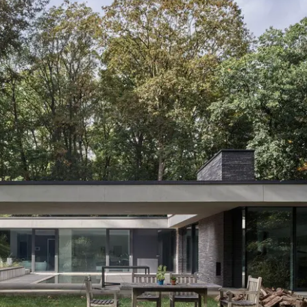
inscrit
Découvrez
Mon
Espace de
travail