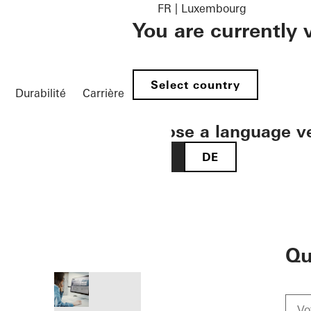
FR | Luxembourg
You are currently
Select country
Durabilité
Carrière
Choose a language v
FR
DE
öffnen
Qu