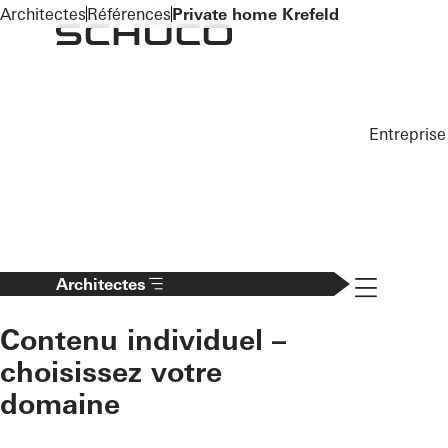
To the main content
Architectes
Références
Private home Krefeld
Entreprise
Navigation 
Architectes
Contenu individuel –
choisissez votre
domaine