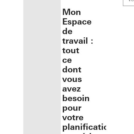
Mon
Espace
de
travail :
tout
ce
dont
vous
avez
besoin
pour
votre
planification